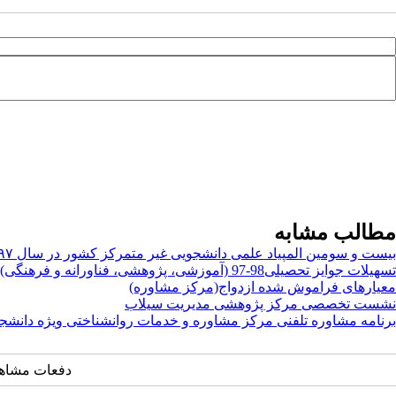
مطالب مشابه
بیست و سومین المپیاد علمی دانشجویی غیر متمرکز کشور در سال ۱۳۹۷
تسهیلات جوایز تحصیلی98-97 (آموزشی، پژوهشی، فناورانه و فرهنگی) بنیاد ملی نخبگان استان البرز
معیارهای فراموش شده ازدواج(مرکز مشاوره)
نشست تخصصی مرکز پژوهشی مدیریت سیلاب
برنامه مشاوره تلفنی مرکز مشاوره و خدمات روانشناختی ویژه دانشج
دفعات مشاهده: ۱۹۲۷ 