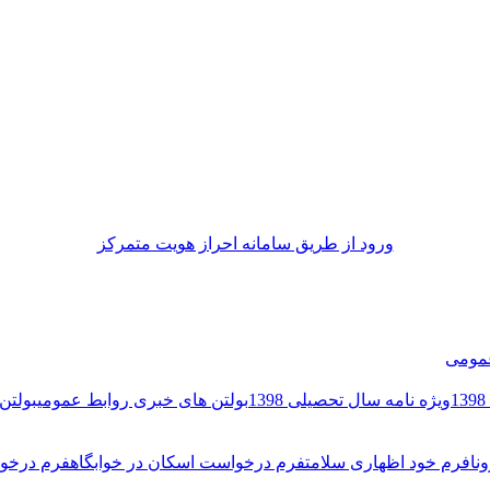
ورود از طريق سامانه احراز هويت متمركز
مومی
ویژه نامه سال تحصیلی 1398
بولتن های خبری روابط عمومی
بولتن 
نا
فرم خود اظهاری سلامت
فرم درخواست اسکان در خوابگاه
فرم درخوا