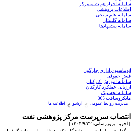
سامانه احراز هویت متمرکز
اطلاعات پژوهشی
سامانه علم سنجی
سامانه گلستان
سامانه پیشنهادها
اتوماسیون اداری چارگون
فیش حقوقی
سامانه آموزش کارکنان
ارزیابی عملکرد کارکنان
سامانه لجستیک
مایکروسافت 365
مدیریت روابط عمومی
آرشیو
اطلاعیه ها
انتصاب سرپرست مرکز پژوهشی نفت
| آخرین بروزرسانی: ۱۴۰۴/۹/۲۲ |
به گزارش روابط عمومی دانشگاه،دکتر عبدالهی رئیس دانشگاه؛ طی