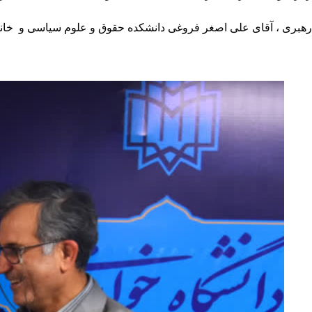
رهبری ، آقای علی اصغر فروغی دانشکده حقوق و علوم سیاسی و خان