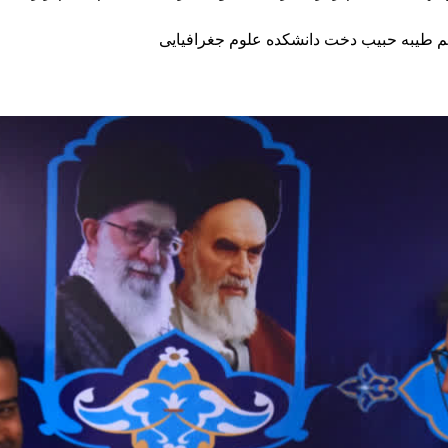
م طیبه حبیب دخت دانشکده علوم جغرافیایی