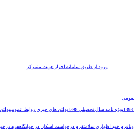
ورود از طريق سامانه احراز هويت متمركز
مومی
ویژه نامه سال تحصیلی 1398
بولتن های خبری روابط عمومی
بولتن 
نا
فرم خود اظهاری سلامت
فرم درخواست اسکان در خوابگاه
فرم درخوا