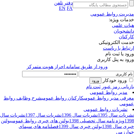
دفتر تلفن
EN
FA
یریت روابط عمومی
مات ویژه:
ات علمی
نشجویان
رکنان
مت الکترونیکی
تباط با ریاست
ود یا ثبت نام
ود به پنل کاربری
ورود از طريق سامانه احراز هويت متمركز
ورود خودکار
زیابی رمز عبور
ثبت نام
مدیر روابط عمومی
رفی مدیر روابط عمومی
کارکنان روابط عمومی
شرح وظایف روابط
ومی
نشریات روابط عمومی
ریات سال 1395
نشریات سال 1396
نشریات سال 1397
نشریات سال
13
ویژه نامه سال تحصیلی 1398
بولتن های خبری روابط عمومی
بولتن
ری سال 1398
بولتن خبری سال 1399
فصلنامه های سیمای
ارزمی