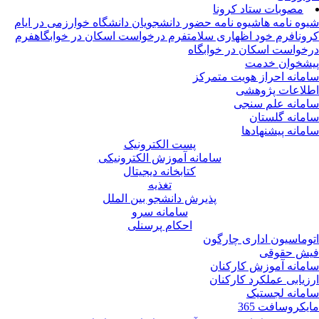
مصوبات ستاد کرونا
وه نامه ها
شیوه نامه حضور دانشجویان دانشگاه خوارزمی در ایام
ونا
فرم خود اظهاری سلامت
فرم درخواست اسکان در خوابگاه
فرم
خواست اسکان در خوابگاه
شخوان خدمت
مانه احراز هویت متمرکز
لاعات پژوهشی
مانه علم سنجی
مانه گلستان
مانه پیشنهادها
پست الکترونیک
سامانه آموزش الکترونیکی
کتابخانه دیجیتال
تغذیه
پذیرش دانشجو بین الملل
سامانه سرو
احکام پرسنلی
وماسیون اداری چارگون
ش حقوقی
مانه آموزش کارکنان
زیابی عملکرد کارکنان
مانه لجستیک
یکروسافت 365