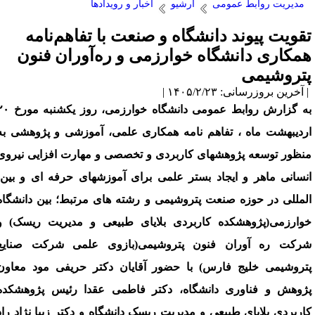
مدیریت روابط عمومی
آرشیو
اخبار و رویدادها
قویت پیوند دانشگاه و صنعت با تفاهم‌نامه
مکاری دانشگاه خوارزمی و ره‌آوران فنون
تروشیمی
آخرین بروزرسانی: ۱۴۰۵/۲/۲۳ |
به گزارش روابط عمومی دانشگاه خوارزمی، روز یکشنبه مورخ ۲۰
ردیبهشت ماه ، تفاهم نامه همکاری علمی، آموزشی و پژوهشی به
نظور توسعه پژوهش­های کاربردی و تخصصی و مهارت ­افزایی نیروی
انسانی ماهر و ایجاد بستر علمی برای آموزش­های حرفه­ ای و بین­
لمللی در حوزه صنعت پتروشیمی و رشته­ های مرتبط؛ بین دانشگاه
وارزمی(پژوهشکده کاربردی بلایای طبیعی و مدیریت ریسک) و
رکت ره ­آوران فنون پتروشیمی(بازوی علمی شرکت صنایع
تروشیمی خلیج فارس) با حضور آقایان دکتر حریفی ­مود معاون
ژوهش و فناوری دانشگاه، دکتر فاطمی­ عقدا رئیس پژوهشکده
اربردی بلایای طبیعی و مدیریت ریسک دانشگاه و دکتر زیبا نژاد راد