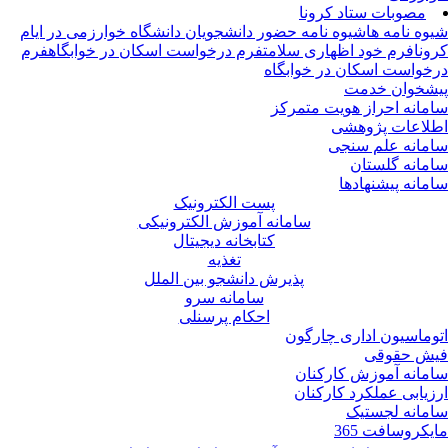
مصوبات ستاد کرونا
وه نامه ها
شیوه نامه حضور دانشجویان دانشگاه خوارزمی در ایام
ونا
فرم خود اظهاری سلامت
فرم درخواست اسکان در خوابگاه
فرم
خواست اسکان در خوابگاه
شخوان خدمت
مانه احراز هویت متمرکز
لاعات پژوهشی
مانه علم سنجی
مانه گلستان
مانه پیشنهادها
پست الکترونیک
سامانه آموزش الکترونیکی
کتابخانه دیجیتال
تغذیه
پذیرش دانشجو بین الملل
سامانه سرو
احکام پرسنلی
وماسیون اداری چارگون
ش حقوقی
مانه آموزش کارکنان
زیابی عملکرد کارکنان
مانه لجستیک
یکروسافت 365