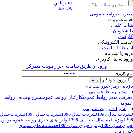
دفتر تلفن
EN
FA
یریت روابط عمومی
مات ویژه:
ات علمی
نشجویان
رکنان
مت الکترونیکی
تباط با ریاست
ود یا ثبت نام
ود به پنل کاربری
ورود از طريق سامانه احراز هويت متمركز
ورود خودکار
زیابی رمز عبور
ثبت نام
مدیر روابط عمومی
رفی مدیر روابط عمومی
کارکنان روابط عمومی
شرح وظایف روابط
ومی
نشریات روابط عمومی
ریات سال 1395
نشریات سال 1396
نشریات سال 1397
نشریات سال
13
ویژه نامه سال تحصیلی 1398
بولتن های خبری روابط عمومی
بولتن
ری سال 1398
بولتن خبری سال 1399
فصلنامه های سیمای
ارزمی