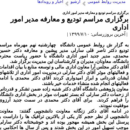
مدیریت روابط عمومی
آرشیو
اخبار و رویدادها
رگزاری مراسم تودیع و معارفه مدیر امور اداری
رگزاری مراسم تودیع و معارفه مدیر امور
داری
آخرین بروزرسانی: ۱۳۹۹/۷/۱۰ |
ه گزار ش روابط عمومی دانشگاه چهارشنبه نهم مهرماه مراسم
ودیع دکتر ناصر قلی سارلی مدیر پیشین و معارفه دکتر حسین
حمدی، مدیر جدید امور اداری دانشگاه با حضور ریاست محترم
انشگاه، معاونان، مدیران و کارشناسان این مدیریت برگزار شد.
قای دکتر مجلس آرا معاون اداری مالی و توسعه منابع با بیان اقدامات
 فعالیتهای موثر آقای دکتر سارلی درمدیریت امور اداری از تلاشهای
یشان قدردانی و ابراز امیدواری کردند آقای دکتر محمدی با ادامه
عالیتهای انجام شده منشاء خدمات خیر باشند.
عاون پژوهشی دانشگاه آقای دکتر شنبه زاده ضمن تشکر و قدردانی
ز زحمات دکتر سارلی که بستر تغییرات موثر در بخش اداری دانشگاه
ا فراهم کردند. برای آقای دکتر محمدی در سمت جدید آرزوی
وفقیت نمودند.
ر ادامه آقای دکتر زنگانه معاونت دانشجویی گفتند: معاونت
انشجویی از نظر حجم کار یکی از بالاترین ترافیک ها را داراست و
رسنل این بخش همیشه مهجور بوده اند و خوشبختانه دکتر سارلی
وجب تسهیل امور در این بخش شدند و پس از سال ها احکامی با