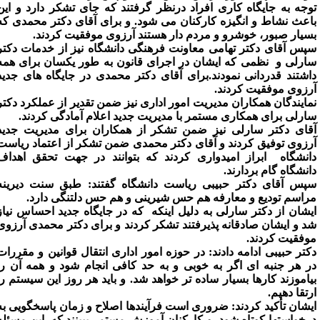
وجه به جایگاه کاری افراد درنظر گرفتند که جای تشکر دارد و این
اعث نشاط و انگیزه کارکنان می شود. و برای آقای دکتر محمدی که
سیار صبور، خوشرو و مردم دار هستند آرزوی موفقیت کردند.
پس آقای دکتر تهامی معاونت فرهنگی دانشگاه نیز از خدمات دکتر
ارلی و نظمی که ایشان در اجرای قانون به طور یکسان برای همه
اشتند قدردانی نمودند.برای آقای دکتر محمدی در جایگاه های جدید
رزوی موفقیت کردند.
مایندگان همکاران مدیریت امور اداری نیز ضمن تقدیر از عملکرد دکتر
ارلی برای همکاری مستمر با مدیریت جدید اعلام آمادگی کردند.
قای دکتر سارلی نیز ضمن تشکر از همکاران برای مدیریت جدید
رزوی توفیق کردند و آقای دکتر محمدی ضمن تشکر از اعتماد ریاست
انشگاه ابراز امیدواری کردند که بتوانند در جهت تحقق اهداف
انشگاه گام بردارند.
پس آقای دکتر حبیبی ریاست دانشگاه گفتند: طبق سنت دیرینه
راسم تودیع و معارفه هم حس شیرینی و هم حس دلتنگی دارد.
یشان از دکتر سارلی به دلیل اینکه که در جایگاه جدید احساس نیاز
د و ایشان صادقانه پذیرفتند تشکر کردند و برای دکتر محمدی آرزوی
وفقیت کردند.
کتر حبیبی ادامه دادند: در حوزه امور اداری انتقال قوانین و مقررات
ر هر جنبه ای اگر به خوبی و به حد کافی انجام شود و همه آن را
یاموزند کارها بسیار ساده تر خواهد شد. و باید هر روز این سیستم را
رتقا دهیم.
یشان تأکید کردند: ضروری است فرآیندها اصلاح و زمان پاسخگویی به
رخواستها کوتاه شود و کارکنان آموزش مستمر ببینند که این مسئله