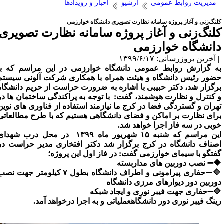
مدیریت روابط عمومی
آرشیو
اخبار و رویدادها
لنگ‌زنی و آغاز پروژه سامانه نظارت تصویری دانشگاه خوارزمی
لنگ‌زنی و آغاز پروژه سامانه نظارت تصویری
انشگاه خوارزمی
آخرین بروزرسانی: ۱۳۹۹/۶/۱۷ |
ه گزارش روابط عمومی دانشگاه خوارزمی در این مراسم که با
ضور رئیس دانشگاه و هیئت همراه با همکاری شرکت آلونی سیستم
رگزار شد، دکتر حبیبی با اشاره به ضرورت حراست از حریم دانشگاه
 کنترل و نظارت هوشمند، گفت: با توجه به پراکندگی ساختمان ها در
هران و گستردگی فضا در کرج ما نیازمند استفاده از فناوری های نوین
رای نظارت بر اماکن و فضای دانشگاهی هستیم که با طرح مطالعاتی
وبی در سه فاز اجرا خواهد شد.
این مراسم که شنبه ۱۵ شهریور ماه ۱۳۹۹ در محل درب شهدای
صناف دانشگاه در کرج برگزار شد دکتر افتخاری مدیر حراست در
فتگو با سیمای خوارزمی گفت: در فاز اول این پروژه؛
➖ نصب دوربین های مداربسته
🔷➖حفاری پیرامونی و اطراف دانشگاه بطول ۷ کیلومتر جهت نصب
وربین دور دیوارهای مرزی دانشگاه
➖حفاری جهت فیبر نوری و ایجاد شبکه
ینگ فیبر نوری دور دانشگاهعملیاتی و به اجرا درخواهد آمد.