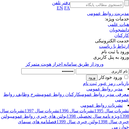
دفتر تلفن
EN
FA
یریت روابط عمومی
مات ویژه:
ات علمی
نشجویان
رکنان
مت الکترونیکی
تباط با ریاست
ود یا ثبت نام
ود به پنل کاربری
ورود از طريق سامانه احراز هويت متمركز
ورود خودکار
زیابی رمز عبور
ثبت نام
مدیر روابط عمومی
رفی مدیر روابط عمومی
کارکنان روابط عمومی
شرح وظایف روابط
ومی
نشریات روابط عمومی
ریات سال 1395
نشریات سال 1396
نشریات سال 1397
نشریات سال
13
ویژه نامه سال تحصیلی 1398
بولتن های خبری روابط عمومی
بولتن
ری سال 1398
بولتن خبری سال 1399
فصلنامه های سیمای
ارزمی