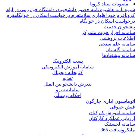
مصوبات ستاد کرونا
وه نامه ها
شیوه نامه حضور دانشجویان دانشگاه خوارزمی در ایام
ونا
فرم خود اظهاری سلامت
فرم درخواست اسکان در خوابگاه
فرم
خواست اسکان در خوابگاه
شخوان خدمت
مانه احراز هویت متمرکز
لاعات پژوهشی
مانه علم سنجی
مانه گلستان
مانه پیشنهادها
پست الکترونیک
سامانه آموزش الکترونیکی
کتابخانه دیجیتال
تغذیه
پذیرش دانشجو بین الملل
سامانه سرو
احکام پرسنلی
وماسیون اداری چارگون
ش حقوقی
مانه آموزش کارکنان
زیابی عملکرد کارکنان
مانه لجستیک
یکروسافت 365