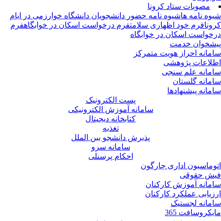
مصوبات ستاد کرونا
وه نامه ها
شیوه نامه حضور دانشجویان دانشگاه خوارزمی در ایام
ونا
فرم خود اظهاری سلامت
فرم درخواست اسکان در خوابگاه
فرم
خواست اسکان در خوابگاه
شخوان خدمت
مانه احراز هویت متمرکز
لاعات پژوهشی
مانه علم سنجی
مانه گلستان
مانه پیشنهادها
پست الکترونیک
سامانه آموزش الکترونیکی
کتابخانه دیجیتال
تغذیه
پذیرش دانشجو بین الملل
سامانه سرو
احکام پرسنلی
وماسیون اداری چارگون
ش حقوقی
مانه آموزش کارکنان
زیابی عملکرد کارکنان
مانه لجستیک
یکروسافت 365