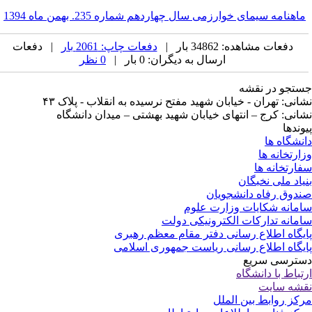
اهنامه سیمای خوارزمی سال چهاردهم شماره
235. بهمن ماه 1394
دفعات مشاهده: 34862 بار |
دفعات چاپ: 2061 بار
| دفعات
ارسال به دیگران: 0 بار |
0 نظر
تجو در نقشه
انی: تهران - خیابان شهید مفتح نرسیده به انقلاب - پلاک ۴۳
انی: کرج – انتهای خیابان شهید بهشتی – میدان دانشگاه
وندها
نشگاه ها
ارتخانه ها
ارتخانه ها
یاد ملی نخبگان
دوق رفاه دانشجویان
مانه شکایات وزارت علوم
مانه تدارکات الکترونیکی دولت
یگاه اطلاع رسانی دفتر مقام معظم رهبری
یگاه اطلاع رسانی ریاست جمهوری اسلامی
ترسی سریع
تباط با دانشگاه
شه سایت
کز روابط بین الملل