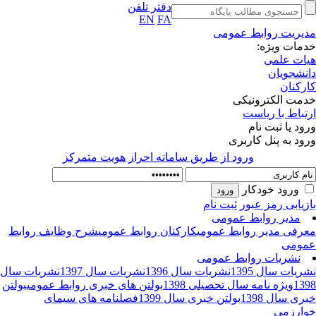
دفتر تلفن
EN
FA
یریت روابط عمومی
مات ویژه:
ات علمی
نشجویان
رکنان
مت الکترونیکی
تباط با ریاست
ود یا ثبت نام
ود به پنل کاربری
ورود از طريق سامانه احراز هويت متمركز
ورود خودکار
زیابی رمز عبور
ثبت نام
مدیر روابط عمومی
رفی مدیر روابط عمومی
کارکنان روابط عمومی
شرح وظایف روابط
ومی
نشریات روابط عمومی
ریات سال 1395
نشریات سال 1396
نشریات سال 1397
نشریات سال
13
ویژه نامه سال تحصیلی 1398
بولتن های خبری روابط عمومی
بولتن
ری سال 1398
بولتن خبری سال 1399
فصلنامه های سیمای
ارزمی