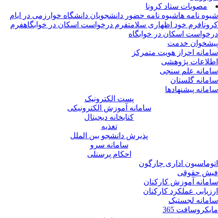
مصوبات ستاد کرونا
وه نامه ها
شیوه نامه حضور دانشجویان دانشگاه خوارزمی در ایام
ونا
فرم خود اظهاری سلامت
فرم درخواست اسکان در خوابگاه
فرم
خواست اسکان در خوابگاه
شخوان خدمت
مانه احراز هویت متمرکز
لاعات پژوهشی
مانه علم سنجی
مانه گلستان
مانه پیشنهادها
پست الکترونیک
سامانه آموزش الکترونیکی
کتابخانه دیجیتال
تغذیه
پذیرش دانشجو بین الملل
سامانه سرو
احکام پرسنلی
وماسیون اداری چارگون
ش حقوقی
مانه آموزش کارکنان
زیابی عملکرد کارکنان
مانه لجستیک
یکروسافت 365