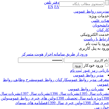
دفتر تلفن
EN
FA
یریت روابط عمومی
مات ویژه:
ات علمی
نشجویان
رکنان
مت الکترونیکی
تباط با ریاست
ود یا ثبت نام
ود به پنل کاربری
ورود از طريق سامانه احراز هويت متمركز
ورود خودکار
زیابی رمز عبور
ثبت نام
مدیر روابط عمومی
رفی مدیر روابط عمومی
کارکنان روابط عمومی
شرح وظایف روابط
ومی
نشریات روابط عمومی
ریات سال 1395
نشریات سال 1396
نشریات سال 1397
نشریات سال
13
ویژه نامه سال تحصیلی 1398
بولتن های خبری روابط عمومی
بولتن
ری سال 1398
بولتن خبری سال 1399
فصلنامه های سیمای
ارزمی