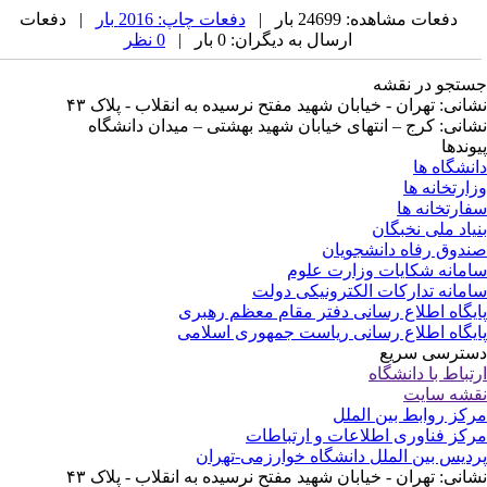
دفعات مشاهده: 24699 بار |
دفعات چاپ: 2016 بار
| دفعات
ارسال به دیگران: 0 بار |
0 نظر
تجو در نقشه
انی: تهران - خیابان شهید مفتح نرسیده به انقلاب - پلاک ۴۳
انی: کرج – انتهای خیابان شهید بهشتی – میدان دانشگاه
وندها
نشگاه ها
ارتخانه ها
ارتخانه ها
یاد ملی نخبگان
دوق رفاه دانشجویان
مانه شکایات وزارت علوم
مانه تدارکات الکترونیکی دولت
یگاه اطلاع رسانی دفتر مقام معظم رهبری
یگاه اطلاع رسانی ریاست جمهوری اسلامی
ترسی سریع
تباط با دانشگاه
شه سایت
کز روابط بین الملل
کز فناوری اطلاعات و ارتباطات
دیس بین الملل دانشگاه خوارزمی-تهران
انی: تهران - خیابان شهید مفتح نرسیده به انقلاب - پلاک ۴۳