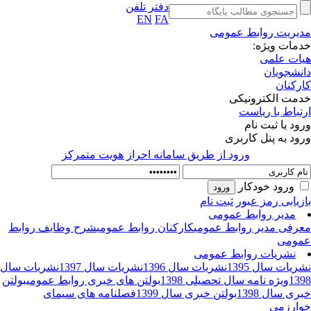
دفتر تلفن
EN
FA
یریت روابط عمومی
مات ویژه:
ات علمی
نشجویان
رکنان
مت الکترونیکی
تباط با ریاست
ود یا ثبت نام
ود به پنل کاربری
ورود از طريق سامانه احراز هويت متمركز
ورود خودکار
زیابی رمز عبور
ثبت نام
مدیر روابط عمومی
رفی مدیر روابط عمومی
کارکنان روابط عمومی
شرح وظایف روابط
ومی
نشریات روابط عمومی
ریات سال 1395
نشریات سال 1396
نشریات سال 1397
نشریات سال
13
ویژه نامه سال تحصیلی 1398
بولتن های خبری روابط عمومی
بولتن
ری سال 1398
بولتن خبری سال 1399
فصلنامه های سیمای
ارزمی