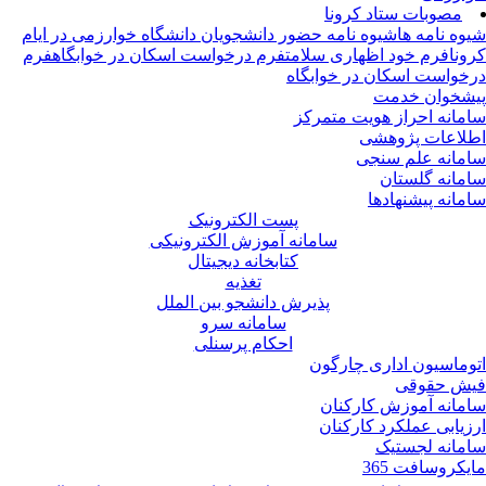
مصوبات ستاد کرونا
وه نامه ها
شیوه نامه حضور دانشجویان دانشگاه خوارزمی در ایام
ونا
فرم خود اظهاری سلامت
فرم درخواست اسکان در خوابگاه
فرم
خواست اسکان در خوابگاه
شخوان خدمت
مانه احراز هویت متمرکز
لاعات پژوهشی
مانه علم سنجی
مانه گلستان
مانه پیشنهادها
پست الکترونیک
سامانه آموزش الکترونیکی
کتابخانه دیجیتال
تغذیه
پذیرش دانشجو بین الملل
سامانه سرو
احکام پرسنلی
وماسیون اداری چارگون
ش حقوقی
مانه آموزش کارکنان
زیابی عملکرد کارکنان
مانه لجستیک
یکروسافت 365