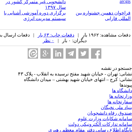
arcgi
دانشجویی غیر متمرکز کشور در
سال ۱۳۹۷
راخوان دهمین جشنواره بین
برگزاری دوره آموزشی آشنایی با
لمللی فارابی
سیستم مدیریت انرژی
عات مشاهده: ۱۹۶۲ بار |
دفعات چاپ: ۶۳ بار
| دفعات ارسال به
دیگران: ۰ بار |
۰ نظر
تجو در نقشه
انی: تهران - خیابان شهید مفتح نرسیده به انقلاب - پلاک ۴۳
انی: کرج – انتهای خیابان شهید بهشتی – میدان دانشگاه
وندها
نشگاه ها
ارتخانه ها
ارتخانه ها
یاد ملی نخبگان
دوق رفاه دانشجویان
مانه شکایات وزارت علوم
مانه تدارکات الکترونیکی دولت
یگاه اطلاع رسانی دفتر مقام معظم رهبری