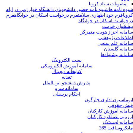
مصوبات ستاد کرونا
وه نامه ها
شیوه نامه حضور دانشجویان دانشگاه خوارزمی در ایام
ونا
فرم خود اظهاری سلامت
فرم درخواست اسکان در خوابگاه
فرم
خواست اسکان در خوابگاه
شخوان خدمت
مانه احراز هویت متمرکز
لاعات پژوهشی
مانه علم سنجی
مانه گلستان
مانه پیشنهادها
پست الکترونیک
سامانه آموزش الکترونیکی
کتابخانه دیجیتال
تغذیه
پذیرش دانشجو بین الملل
سامانه سرو
احکام پرسنلی
وماسیون اداری چارگون
ش حقوقی
مانه آموزش کارکنان
زیابی عملکرد کارکنان
مانه لجستیک
یکروسافت 365