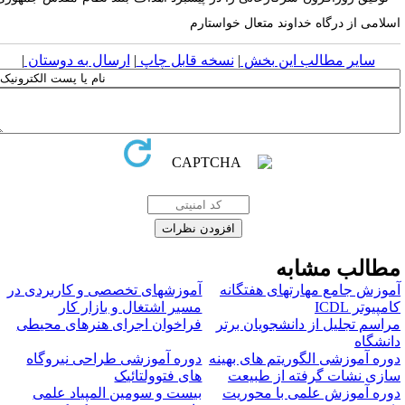
سلامی از درگاه خداوند متعال خواستارم
سایر مطالب این بخش
|
نسخه قابل چاپ
|
ارسال به دوستان
|
طالب مشابه
موزش جامع مهارتهای هفتگانه
آموزشهای تخصصی و کاربردی در
مپیوتر ICDL
مسیر اشتغال و بازار کار
راسم تجلیل از دانشجویان برتر
فراخوان اجرای هنرهای محیطی
انشگاه
وره آموزشی الگوریتم های بهینه
دوره آموزشی طراحی نیروگاه
ازی نشات گرفته از طبیعت
های فتوولتائیک
وره آموزش علمی با محوریت
بیست و سومین المپیاد علمی