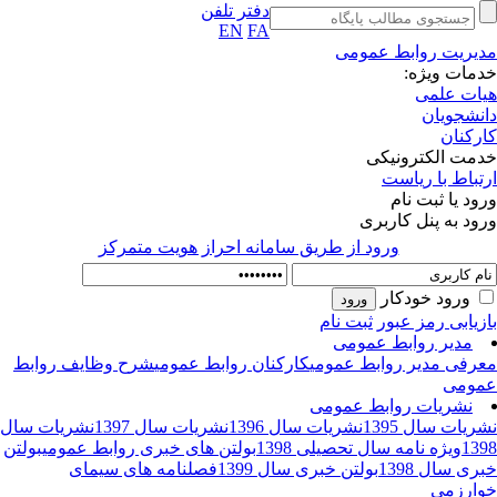
دفتر تلفن
EN
FA
یریت روابط عمومی
مات ویژه:
ات علمی
نشجویان
رکنان
مت الکترونیکی
تباط با ریاست
ود یا ثبت نام
ود به پنل کاربری
ورود از طريق سامانه احراز هويت متمركز
ورود خودکار
زیابی رمز عبور
ثبت نام
مدیر روابط عمومی
رفی مدیر روابط عمومی
کارکنان روابط عمومی
شرح وظایف روابط
ومی
نشریات روابط عمومی
ریات سال 1395
نشریات سال 1396
نشریات سال 1397
نشریات سال
13
ویژه نامه سال تحصیلی 1398
بولتن های خبری روابط عمومی
بولتن
ری سال 1398
بولتن خبری سال 1399
فصلنامه های سیمای
ارزمی