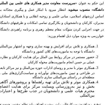
ین حکم به عنوان «
سرپرست معاونت مدیر همکاری های علمی بین المللی
انشگاه» منصوب می­شوید
. انتظار می­رود با ابتکار عمل و پیگیری مجدّانه بر
ساس ارزش­های اسلامی، مبانی علمی و روحیه انقلابی و با همکاری استادان،
دیران، کارکنان و دانشجویان و بکارگیری تمامی امکانات و ظرفیت­های دانشگاه
ر جهت اجرایی کردن منویّات مقام معظم رهبری و برنامه راهبردی دانشگاه
وارزمی به ویژه موارد ذیل اهتمام ورزید:
همکاری و تلاش برای افزایش و بهینه سازی وجهه و اشتهار بین‌المللی
دانشگاه با توجه به ماموریت‌های کلان کشور و دانشگاه
حضور مستمر در مرکز روابط بین الملل برای هدایت کارکنان و نظارت
عملی بر حسن انجام ماموریت‌های محوله کارکنان
همکاری موثر با مدیر و روسای ادارات حوزه بین‌الملل‌ و نیز مراکز تابعه
در طراحی و تبیین ماموریت‌های نوآورانه و سیاست‌گزاری‌های ملی و
منطقه‌ای در راستای بین‌المللی سازی دانشگاه
همکاری موثر و تلاش برای تهیه راهنماها و بروشورهای آگاهی
بخش و نیز به‌روزرسانی وبسایت مرکز برای هدایت اعضای
محترم هیات علمی و دانشجویان در جذب طرح‌ها و اعتبارات
بین‌المللی
توفیق روزافزون سرکارعالی را در پیش­برد اهداف بلند نظام مقدس جمهوری