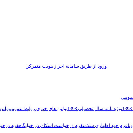
ورود از طريق سامانه احراز هويت متمركز
مومی
ویژه نامه سال تحصیلی 1398
بولتن های خبری روابط عمومی
بولتن 
نا
فرم خود اظهاری سلامت
فرم درخواست اسکان در خوابگاه
فرم درخوا