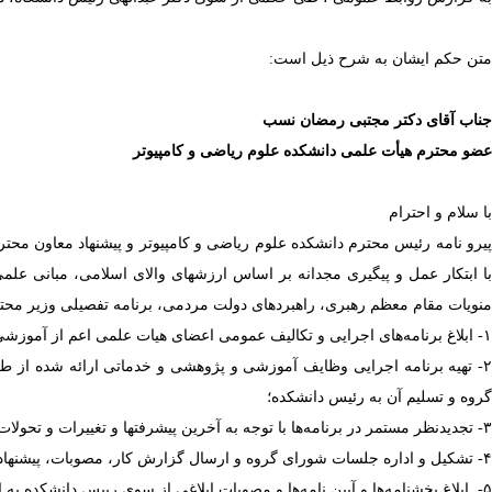
متن حکم ایشان به شرح ذیل است:
جناب آقای دکتر مجتبی رمضان نسب
عضو محترم هیأت علمی دانشکده علوم ریاضی و کامپیوتر
با سلام و احترام
با ابتکار عمل و پیگیری مجدانه بر اساس ارزش­های والای اسلامی، مبانی علم
منویات مقام معظم رهبری، راهبردهای دولت مردمی، برنامه تفصیلی وزیر محترم علوم، تحقیقات و فناوری و برنامه
۱- ابلاغ برنامه‌های اجرایی و تکالیف عمومی اعضای هیات علمی اعم از آموزشی (نظری- عملی)، پژوهشی، راهنمایی دانشجو و رعایت نظم و انضباط کاری اعضای هیات علمی گروه و نظارت بر حسن اجرای آن؛
۲- تهیه برنامه اجرایی وظایف آموزشی و پژوهشی و خدماتی ارائه شده ا
گروه و تسلیم آن به رئیس دانشکده؛
۳- تجدیدنظر مستمر در برنامه‌ها با توجه به آخرین پیشرفتها و تغییرات و تحولات علمی و تسلیم این برنامه‌ها به مراجع ذیربط؛
۴- تشکیل و اداره جلسات شورای گروه و ارسال گزارش کار، مصوبات، پیشنهادها و نظریات جمعی گروه به رئیس دانشکده برای هماهنگی اجرایی یا طی مراحل قانونی برای اجرا؛
۵- ابلاغ بخشنامه‌ها و آیین ‌نامه‌ها و مصوبات ابلاغی از سوی رییس دانشکده به اعضای گروه؛