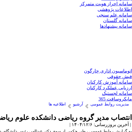
سامانه احراز هویت متمرکز
اطلاعات پژوهشی
سامانه علم سنجی
سامانه گلستان
سامانه پیشنهادها
اتوماسیون اداری چارگون
فیش حقوقی
سامانه آموزش کارکنان
ارزیابی عملکرد کارکنان
سامانه لجستیک
مایکروسافت 365
مدیریت روابط عمومی
آرشیو
اطلاعیه ها
انتصاب مدیر گروه ریاضی دانشکده علوم ریاضی
| آخرین بروزرسانی: ۱۴۰۴/۱۲/۶ |
به گزارش روابط عمومی ، طی حکمی از سوی دکتر عبدالهی رئیس دانشگاه، د