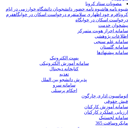
مصوبات ستاد کرونا
وه نامه ها
شیوه نامه حضور دانشجویان دانشگاه خوارزمی در ایام
ونا
فرم خود اظهاری سلامت
فرم درخواست اسکان در خوابگاه
فرم
خواست اسکان در خوابگاه
شخوان خدمت
مانه احراز هویت متمرکز
لاعات پژوهشی
مانه علم سنجی
مانه گلستان
مانه پیشنهادها
پست الکترونیک
سامانه آموزش الکترونیکی
کتابخانه دیجیتال
تغذیه
پذیرش دانشجو بین الملل
سامانه سرو
احکام پرسنلی
وماسیون اداری چارگون
ش حقوقی
مانه آموزش کارکنان
زیابی عملکرد کارکنان
مانه لجستیک
یکروسافت 365