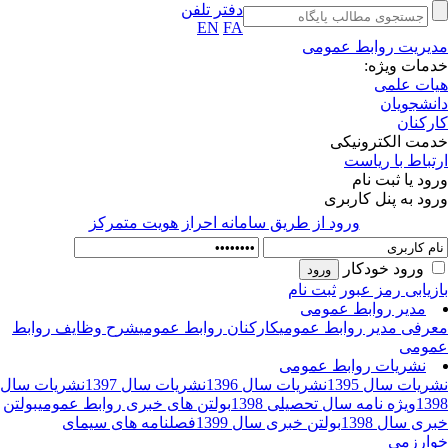
دفتر تلفن
EN
FA
یریت روابط عمومی
مات ویژه:
ات علمی
نشجویان
رکنان
مت الکترونیکی
تباط با ریاست
ود یا ثبت نام
ود به پنل کاربری
ورود از طريق سامانه احراز هويت متمركز
ورود خودکار
زیابی رمز عبور
ثبت نام
مدیر روابط عمومی
رفی مدیر روابط عمومی
کارکنان روابط عمومی
شرح وظایف روابط
ومی
نشریات روابط عمومی
ریات سال 1395
نشریات سال 1396
نشریات سال 1397
نشریات سال
13
ویژه نامه سال تحصیلی 1398
بولتن های خبری روابط عمومی
بولتن
ری سال 1398
بولتن خبری سال 1399
فصلنامه های سیمای
ارزمی