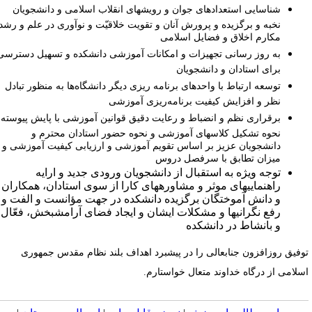
شناسایی استعدادهای جوان و رویش­های انقلاب اسلامی و دانشجویان
نخبه و برگزیده و پرورش آنان و تقویت خلاقیّت و نوآوری در علم و رشد
مکارم اخلاق و فضایل اسلامی
به روز رسانی تجهیزات و امکانات آموزشی دانشکده و تسهیل دسترسی
برای استادان و دانشجویان
توسعه ارتباط با واحدهای برنامه ­ریزی دیگر دانشگاه‌ها به منظور تبادل
نظر و افزایش کیفیت برنامه‌ریزی آموزشی
برقراری نظم و انضباط و رعایت دقیق قوانین آموزشی با پایش پیوسته
نحوه تشکیل کلاس­های آموزشی و نحوه حضور استادان محترم و
دانشجویان عزیز بر اساس تقویم آموزشی و ارزیابی کیفیت آموزشی و
میزان تطابق با سرفصل­ دروس
توجه ویژه به استقبال از دانشجویان ورودی جدید و ارایه
راهنمایی­های موثر و مشاوره­های کارا از سوی استادان، همکاران
و دانش ­آموختگان برگزیده دانشکده در جهت مؤانست و الفت و
رفع نگرانی­ها و مشکلات ایشان و ایجاد فضای آرامش­بخش، فعّال
و بانشاط در دانشکده
وفیق روزافزون جناب­عالی را در پیش­برد اهداف بلند نظام مقدس جمهوری
سلامی از درگاه خداوند متعال خواستارم.