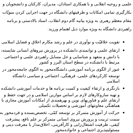
لمی و روحیه انقلابی و با همکاری استادان، مدیران، کارکنان و دانشجویان و
کارگیری تمامی امکانات و ظرفیت­های دانشگاه در جهت اجرایی کردن منویّات
قام معظم رهبری به ویژه بیانیه گام دوم انقلاب، اسناد بالادستی و برنامه
اهبردی دانشگاه به ویژه موارد ذیل اهتمام ورزید:
تقویت خلاقیّت و نوآوری در علم و رشد مکارم اخلاق و فضایل اسلامی
ارتقای علمی و توانمندی دانشکده در پرورش نیرو­های انسانی شایسته،
با دانش و متعهد و شناسایی و حل مسایل راهبردی علمی و اجتماعی
مرتبط با دانشکده در سطح استان البرز و کشور
عبور از الگوی برنامه آموزشی دانشگاه‌محور به الگوی جامعه‌محور در
توسعه کارکردهای علمی، فرهنگی، اجتماعی و سیاسی دانشگاه
اسلامی
بازنگری و ارتقاء کیفیت و کمیت برنامه­ ها و خدمات آموزشی دانشکده
و تهیه سازوکارهای لازم بر اساس موازین اسلامی و در جهت حفظ و
ارتقای علم و فناوری­های نوین و بهره­مندی از امکانات آموزش مجازی با
هماهنگی معاونت­های آموزشی و تحصیلات تکمیلی
حرکت از آموزش متمرکز بر توسعه کمّی، تخصص‌بسنده و فردمحور به
سمت تربیت و پرورش نیروی انسانی متمرکز بر علم نافع، پیشرفت
کیفی، ظرفیت اشتغال‌زایی و کارآفرینی، اخلاق‌مدار با معرفت دینی و
مسئولیت­پذیری اجتماعی و خانواده‌محور