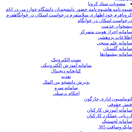
مصوبات ستاد کرونا
وه نامه ها
شیوه نامه حضور دانشجویان دانشگاه خوارزمی در ایام
ونا
فرم خود اظهاری سلامت
فرم درخواست اسکان در خوابگاه
فرم
خواست اسکان در خوابگاه
شخوان خدمت
مانه احراز هویت متمرکز
لاعات پژوهشی
مانه علم سنجی
مانه گلستان
مانه پیشنهادها
پست الکترونیک
سامانه آموزش الکترونیکی
کتابخانه دیجیتال
تغذیه
پذیرش دانشجو بین الملل
سامانه سرو
احکام پرسنلی
وماسیون اداری چارگون
ش حقوقی
مانه آموزش کارکنان
زیابی عملکرد کارکنان
مانه لجستیک
یکروسافت 365