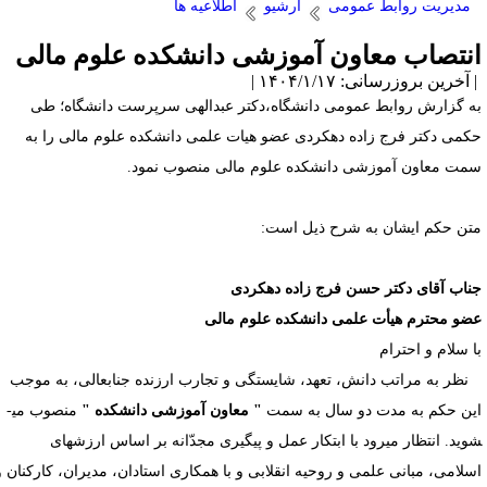
مدیریت روابط عمومی
آرشیو
اطلاعیه ها
نتصاب معاون آموزشی دانشکده علوم مالی
آخرین بروزرسانی: ۱۴۰۴/۱/۱۷ |
ه گزارش روابط عمومی دانشگاه،دکتر عبدالهی سرپرست دانشگاه؛ طی
کمی دکتر فرج زاده دهکردی عضو هیات علمی دانشکده علوم مالی را به
مت معاون آموزشی دانشکده علوم مالی منصوب نمود.
تن حکم ایشان به شرح ذیل است:
ناب آقای دکتر حسن فرج زاده دهکردی
ضو محترم هیأت علمی دانشکده علوم مالی
ا سلام و احترام
ظر به مراتب دانش، تعهد، شایستگی و تجارب ارزنده جناب­عالی، به موجب
ین حکم به مدت دو سال به سمت
" معاون آموزشی دانشکده "
منصوب می­
وید. انتظار می­رود با ابتکار عمل و پیگیری مجدّانه بر اساس ارزش­های
سلامی، مبانی علمی و روحیه انقلابی و با همکاری استادان، مدیران، کارکنان و