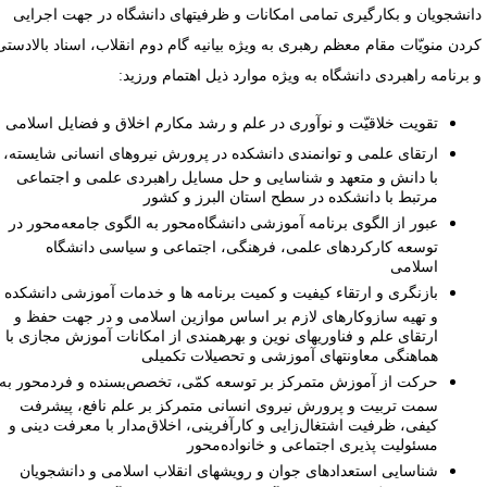
انشجویان و بکارگیری تمامی امکانات و ظرفیت­های دانشگاه در جهت اجرایی
ردن منویّات مقام معظم رهبری به ویژه بیانیه گام دوم انقلاب، اسناد بالادستی
 برنامه راهبردی دانشگاه به ویژه موارد ذیل اهتمام ورزید:
تقویت خلاقیّت و نوآوری در علم و رشد مکارم اخلاق و فضایل اسلامی
ارتقای علمی و توانمندی دانشکده در پرورش نیرو­های انسانی شایسته،
با دانش و متعهد و شناسایی و حل مسایل راهبردی علمی و اجتماعی
مرتبط با دانشکده در سطح استان البرز و کشور
عبور از الگوی برنامه آموزشی دانشگاه‌محور به الگوی جامعه‌محور در
توسعه کارکردهای علمی، فرهنگی، اجتماعی و سیاسی دانشگاه
اسلامی
بازنگری و ارتقاء کیفیت و کمیت برنامه­ ها و خدمات آموزشی دانشکده
و تهیه سازوکارهای لازم بر اساس موازین اسلامی و در جهت حفظ و
ارتقای علم و فناوری­های نوین و بهره­مندی از امکانات آموزش مجازی با
هماهنگی معاونت­های آموزشی و تحصیلات تکمیلی
حرکت از آموزش متمرکز بر توسعه کمّی، تخصص‌بسنده و فردمحور به
سمت تربیت و پرورش نیروی انسانی متمرکز بر علم نافع، پیشرفت
کیفی، ظرفیت اشتغال‌زایی و کارآفرینی، اخلاق‌مدار با معرفت دینی و
مسئولیت ­پذیری اجتماعی و خانواده‌محور
شناسایی استعدادهای جوان و رویش­های انقلاب اسلامی و دانشجویان