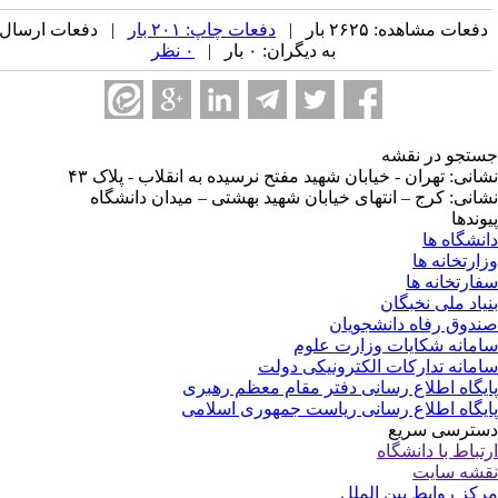
فعات مشاهده: ۲۶۲۵ بار |
دفعات چاپ: ۲۰۱ بار
| دفعات ارسال
به دیگران: ۰ بار |
۰ نظر
تجو در نقشه
انی: تهران - خیابان شهید مفتح نرسیده به انقلاب - پلاک ۴۳
انی: کرج – انتهای خیابان شهید بهشتی – میدان دانشگاه
وندها
نشگاه ها
ارتخانه ها
ارتخانه ها
یاد ملی نخبگان
دوق رفاه دانشجویان
مانه شکایات وزارت علوم
مانه تدارکات الکترونیکی دولت
یگاه اطلاع رسانی دفتر مقام معظم رهبری
یگاه اطلاع رسانی ریاست جمهوری اسلامی
ترسی سریع
تباط با دانشگاه
شه سایت
کز روابط بین الملل