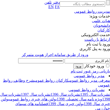
دفتر تلفن
EN
FA
یریت روابط عمومی
مات ویژه:
ات علمی
نشجویان
رکنان
مت الکترونیکی
تباط با ریاست
ود یا ثبت نام
ود به پنل کاربری
ورود از طريق سامانه احراز هويت متمركز
ورود خودکار
زیابی رمز عبور
ثبت نام
مدیر روابط عمومی
رفی مدیر روابط عمومی
کارکنان روابط عمومی
شرح وظایف روابط
ومی
نشریات روابط عمومی
ریات سال 1395
نشریات سال 1396
نشریات سال 1397
نشریات سال
13
ویژه نامه سال تحصیلی 1398
بولتن های خبری روابط عمومی
بولتن
ری سال 1398
بولتن خبری سال 1399
فصلنامه های سیمای
ارزمی