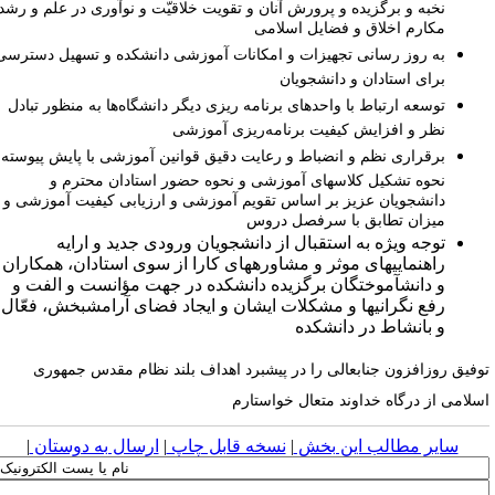
نخبه و برگزیده و پرورش آنان و تقویت خلاقیّت و نوآوری در علم و رشد
مکارم اخلاق و فضایل اسلامی
به روز رسانی تجهیزات و امکانات آموزشی دانشکده و تسهیل دسترسی
برای استادان و دانشجویان
توسعه ارتباط با واحدهای برنامه­ ریزی دیگر دانشگاه‌ها به منظور تبادل
نظر و افزایش کیفیت برنامه‌ریزی آموزشی
برقراری نظم و انضباط و رعایت دقیق قوانین آموزشی با پایش پیوسته
نحوه تشکیل کلاس­های آموزشی و نحوه حضور استادان محترم و
دانشجویان عزیز بر اساس تقویم آموزشی و ارزیابی کیفیت آموزشی و
میزان تطابق با سرفصل­ دروس
توجه ویژه به استقبال از دانشجویان ورودی جدید و ارایه
راهنمایی­های موثر و مشاوره­های کارا از سوی استادان، همکاران
و دانش­آموختگان برگزیده دانشکده در جهت مؤانست و الفت و
رفع نگرانی­ها و مشکلات ایشان و ایجاد فضای آرامش­بخش، فعّال
و بانشاط در دانشکده
وفیق روزافزون جناب­عالی را در پیش­برد اهداف بلند نظام مقدس جمهوری
سلامی از درگاه خداوند متعال خواستارم
سایر مطالب این بخش
|
نسخه قابل چاپ
|
ارسال به دوستان
|