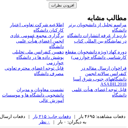
طالب مشابه
راسم تجلیل از دانشجویان برتر
اطلاعیه شرکت تعاونی اعتبار
انشگاه
کارکنان دانشگاه
ازدید از غرفه انتشارات دانشگاه
برگزاری مجمع عمومی عادی
ر نمایشگاه بین­ المللی کتاب
انجمن اعضای هیأت علمی
دانشگاه
وره کهاد (ویژه دانشجویان مقطع
دهمین کنفرانس ملی تحلیلی
ارشناسی دانشگاه خوارزمی)
پوشش داده ها در دانشگاه
خوارزمی
راخوان ارسال مقاله در
قابل توجه اعضای محترم تعاونی
نفرانس سالانه انجمن
مصرف دانشگاه
انشگاههای جنوب شرق آسیا
ASAIHL201
ایل توجه اعضای هیأت علمی
نشست معاونان و مدیران
انشگاه
دانشجویی دانشگاه ها و موسسات
آموزش عالی
فعات مشاهده: ۴۶۹۵ بار |
دفعات چاپ: ۲۱۵ بار
| دفعات ارسال
به دیگران: ۰ بار |
۰ نظر