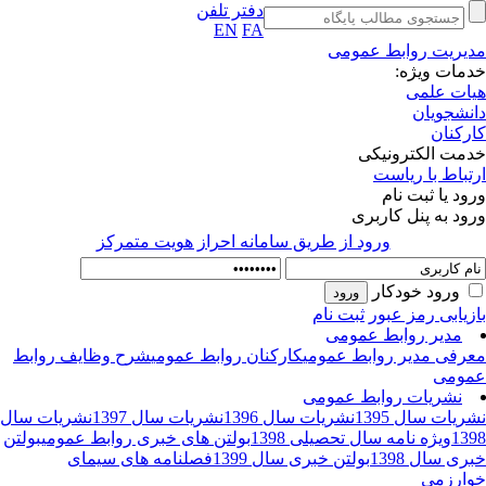
دفتر تلفن
EN
FA
یریت روابط عمومی
مات ویژه:
ات علمی
نشجویان
رکنان
مت الکترونیکی
تباط با ریاست
ود یا ثبت نام
ود به پنل کاربری
ورود از طريق سامانه احراز هويت متمركز
ورود خودکار
زیابی رمز عبور
ثبت نام
مدیر روابط عمومی
رفی مدیر روابط عمومی
کارکنان روابط عمومی
شرح وظایف روابط
ومی
نشریات روابط عمومی
ریات سال 1395
نشریات سال 1396
نشریات سال 1397
نشریات سال
13
ویژه نامه سال تحصیلی 1398
بولتن های خبری روابط عمومی
بولتن
ری سال 1398
بولتن خبری سال 1399
فصلنامه های سیمای
ارزمی