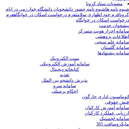
مصوبات ستاد کرونا
وه نامه ها
شیوه نامه حضور دانشجویان دانشگاه خوارزمی در ایام
ونا
فرم خود اظهاری سلامت
فرم درخواست اسکان در خوابگاه
فرم
خواست اسکان در خوابگاه
شخوان خدمت
مانه احراز هویت متمرکز
لاعات پژوهشی
مانه علم سنجی
مانه گلستان
مانه پیشنهادها
پست الکترونیک
سامانه آموزش الکترونیکی
کتابخانه دیجیتال
تغذیه
پذیرش دانشجو بین الملل
سامانه سرو
احکام پرسنلی
وماسیون اداری چارگون
ش حقوقی
مانه آموزش کارکنان
زیابی عملکرد کارکنان
مانه لجستیک
یکروسافت 365