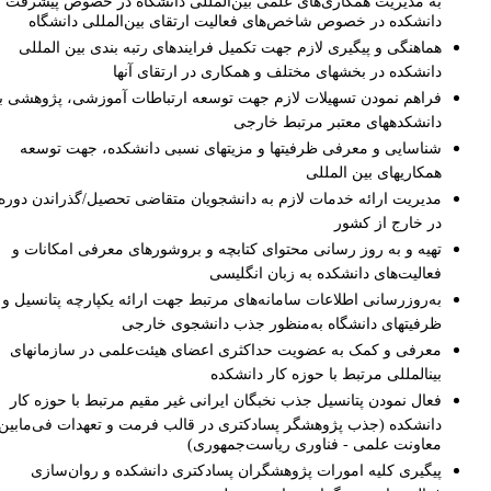
به مدیریت همکاری‌های علمی بین‌المللی دانشگاه در خصوص پیشرفت
دانشکده در خصوص شاخص‌های فعالیت ارتقای بین‌المللی دانشگاه‌
هماهنگی و پیگیری لازم جهت تکمیل فرایندهای رتبه ­بندی بین­ المللی
دانشکده در بخش­های مختلف و همکاری در ارتقای آنها
فراهم نمودن تسهیلات لازم جهت توسعه ارتباطات آموزشی، پژوهشی با
دانشکده­های معتبر مرتبط خارجی
شناسایی و معرفی ظرفیت­ها و مزیت­های نسبی دانشکده، جهت توسعه
همکاری­های بین ­المللی
مدیریت ارائه خدمات لازم به دانشجویان متقاضی تحصیل/گذراندن دوره
در خارج از کشور
تهیه و به روز رسانی محتوای کتابچه و بروشورهای معرفی امکانات و
فعالیت‌های دانشکده به زبان انگلیسی
به‌روزرسانی اطلاعات سامانه‌های مرتبط جهت ارائه یکپارچه پتانسیل و
ظرفیت­های دانشگاه به‌منظور جذب دانشجوی خارجی
معرفی و کمک به عضویت حداکثری اعضای هیئت‌علمی در سازمان­های
بین­المللی مرتبط با حوزه کار دانشکده
فعال نمودن پتانسیل جذب نخبگان ایرانی غیر مقیم مرتبط با حوزه کار
دانشکده (جذب پژوهشگر پسادکتری در قالب فرمت و تعهدات فی‌مابین
معاونت علمی - فناوری ریاست‌جمهوری)
پیگیری کلیه امورات پژوهشگران پسادکتری دانشکده و روان‌سازی