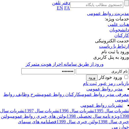
دفتر تلفن
EN
FA
یریت روابط عمومی
مات ویژه:
ات علمی
نشجویان
رکنان
مت الکترونیکی
تباط با ریاست
ود یا ثبت نام
ود به پنل کاربری
ورود از طريق سامانه احراز هويت متمركز
ورود خودکار
زیابی رمز عبور
ثبت نام
مدیر روابط عمومی
رفی مدیر روابط عمومی
کارکنان روابط عمومی
شرح وظایف روابط
ومی
نشریات روابط عمومی
ریات سال 1395
نشریات سال 1396
نشریات سال 1397
نشریات سال
13
ویژه نامه سال تحصیلی 1398
بولتن های خبری روابط عمومی
بولتن
ری سال 1398
بولتن خبری سال 1399
فصلنامه های سیمای
ارزمی