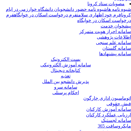
مصوبات ستاد کرونا
وه نامه ها
شیوه نامه حضور دانشجویان دانشگاه خوارزمی در ایام
ونا
فرم خود اظهاری سلامت
فرم درخواست اسکان در خوابگاه
فرم
خواست اسکان در خوابگاه
شخوان خدمت
مانه احراز هویت متمرکز
لاعات پژوهشی
مانه علم سنجی
مانه گلستان
مانه پیشنهادها
پست الکترونیک
سامانه آموزش الکترونیکی
کتابخانه دیجیتال
تغذیه
پذیرش دانشجو بین الملل
سامانه سرو
احکام پرسنلی
وماسیون اداری چارگون
ش حقوقی
مانه آموزش کارکنان
زیابی عملکرد کارکنان
مانه لجستیک
یکروسافت 365