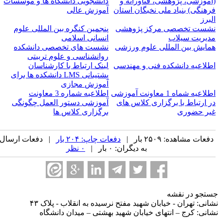
آموزشی، پژوهشی، فناورانه و
دانشجویی دانشگاه ها و موسسات
رهنگی) بنیاد ملی نخبگان استان
آموزش عالی
لبرز
شست تخصصی مرکز پژوهشی
پنجمین کنگره بین المللی علوم
دیریت سیلاب
انسانی اسلامی
مایش بین المللی علوم ورزشی
نشست های تخصصی دانشکده
روانشناسی و علوم تربیتی
طلاعیه دانشکده فنی و مهندسی
لینک ارتباط با کارشناسان
پشتیبانی LMS دانشکده ها برای
آموزش مجازی
اطلاعیه شماه 1 معاونت آموزشی
اطلاعیه شماره 3 معاونت
ر ارتباط با برگزاری کلاس های
آموزشی دستور العمل چگونگی
یر حضوری
برگزاری کلاس ها
فعات مشاهده: ۲۵۰۹ بار |
دفعات چاپ: ۲۰۴ بار
| دفعات ارسال
به دیگران: ۰ بار |
۰ نظر
تجو در نقشه
انی: تهران - خیابان شهید مفتح نرسیده به انقلاب - پلاک ۴۳
انی: کرج – انتهای خیابان شهید بهشتی – میدان دانشگاه