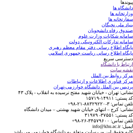
وندها
نشگاه ها
ارتخانه ها
ارتخانه ها
یاد ملی نخبگان
دوق رفاه دانشجویان
مانه شکایات وزارت علوم
مانه تدارکات الکترونیکی دولت
یگاه اطلاع رسانی دفتر مقام معظم رهبری
یگاه اطلاع رسانی ریاست جمهوری اسلامی
ترسی سریع
تباط با دانشگاه
شه سایت
کز روابط بین الملل
کز فناوری اطلاعات و ارتباطات
دیس بین الملل دانشگاه خوارزمی-تهران
انی: تهران - خیابان شهید مفتح نرسیده به انقلاب - پلاک ۴۳
ستی: ۱۴۹۱۱-۱۵۷۱۹
 تماس: ۳-۸۸۳۲۹۲۲۰-۲۱-۹۸+
انی: کرج – انتهای خیابان شهید بهشتی – میدان دانشگاه
ستی: ۳۷۵۵۱- ۳۱۹۷۹
 تماس: ۳۴۵۷۹۶۰۰-۲۶-۹۸+
: info@khu.ac.ir
یه حقوق این وب سایت متعلق به دانشگاه خوارزمی می باشد.