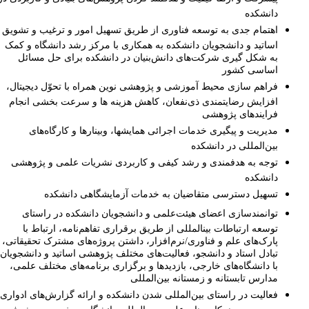
دانشکده
اهتمام جدی به توسعه فناوری از طریق تسهیل امور و ترغیب و تشویق
اساتید و دانشجویان دانشکده به همکاری با مرکز رشد دانشگاه و کمک
به شکل گیری شرکت‌های دانش‌بنیان در دانشکده برای حل مسائل
اساسی کشور
فراهم­ سازی محیط آموزشی و پژوهشی نوین همراه با تحوّل دیجیتال،
افزایش رضایتمندی ذی‌نفعان، کاهش هزینه­ ها و سرعت بخشی انجام
فرایندهای پژوهشی
مدیریت و پیگیری خدمات اجرائی همایش­ها، وبینارها و کارگاه‌های
بین‌المللی در دانشکده
توجه به هدفمندی و رشد کیفی و کاربردی نشریات علمی و پژوهشی
دانشکده
تسهیل دسترسی متقاضیان به خدمات آزمایشگاهی دانشکده
توانمندسازی اعضای هیئت‌علمی و دانشجویان دانشکده در راستای
توسعه ارتباطات بین­المللی از طریق برقراری تفاهم‌نامه، ارتباط با
پارک‌های علم و فناوری/نرم‌افزار، داشتن پروژه‌های مشترک تحقیقاتی،
تبادل استاد و دانشجو، فعالیت‌های مختلف پژوهشی اساتید و دانشجویان
با دانشگاه‌های خارجی، بازدیدها و برگزاری برنامه‌های مختلف علمی،
مدارس تابستانه و زمستانه بین‌المللی
فعالیت در راستای بین‌المللی شدن دانشکده و ارائه گزارش‌های ادواری