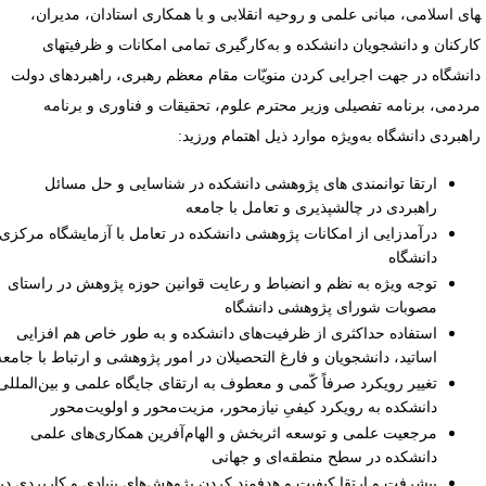
ای اسلامی، مبانی علمی و روحیه انقلابی و با همکاری استادان، مدیران،
ارکنان و دانشجویان دانشکده و به‌کارگیری تمامی امکانات و ظرفیت­های
انشگاه در جهت اجرایی کردن منویّات مقام معظم رهبری، راهبردهای دولت
ردمی، برنامه تفصیلی وزیر محترم علوم، تحقیقات و فناوری و برنامه
اهبردی دانشگاه به‌ویژه موارد ذیل اهتمام ورزید:
ارتقا توانمندی های پژوهشی دانشکده در شناسایی و حل مسائل
راهبردی در چالش­پذیری و تعامل با جامعه
درآمدزایی از امکانات پژوهشی دانشکده در تعامل با آزمایشگاه مرکزی
دانشگاه
توجه ویژه به نظم و انضباط و رعایت قوانین حوزه پژوهش در راستای
مصوبات شورای پژوهشی دانشگاه
استفاده حداکثری از ظرفیت‌های دانشکده و به طور خاص هم افزایی
اساتید، دانشجویان و فارغ التحصیلان در امور پژوهشی و ارتباط با جامعه
تغییر رویکرد صرفاً کّمی و معطوف به ارتقای جایگاه علمی و بین‌المللی
دانشکده به رویکرد کیفیِ نیازمحور، مزیت‌محور و اولویت‌محور
مرجعیت علمی و توسعه اثربخش و الهام‌آفرین همکاری‌های علمی
دانشکده در سطح منطقه‌ای و جهانی
پیشرفت و ارتقا کیفیت و هدفمند کردن پژوهش‌های بنیادی و کاربردی در