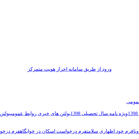
ورود از طريق سامانه احراز هويت متمركز
مومی
ویژه نامه سال تحصیلی 1398
بولتن های خبری روابط عمومی
بولتن 
نا
فرم خود اظهاری سلامت
فرم درخواست اسکان در خوابگاه
فرم درخوا