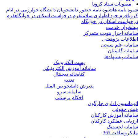
مصوبات ستاد کرونا
وه نامه ها
شیوه نامه حضور دانشجویان دانشگاه خوارزمی در ایام
ونا
فرم خود اظهاری سلامت
فرم درخواست اسکان در خوابگاه
فرم
خواست اسکان در خوابگاه
شخوان خدمت
مانه احراز هویت متمرکز
لاعات پژوهشی
مانه علم سنجی
مانه گلستان
مانه پیشنهادها
پست الکترونیک
سامانه آموزش الکترونیکی
کتابخانه دیجیتال
تغذیه
پذیرش دانشجو بین الملل
سامانه سرو
احکام پرسنلی
وماسیون اداری چارگون
ش حقوقی
مانه آموزش کارکنان
زیابی عملکرد کارکنان
مانه لجستیک
یکروسافت 365