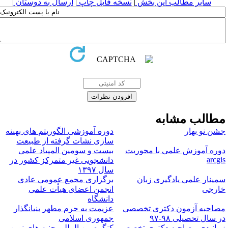
سایر مطالب این بخش
|
نسخه قابل چاپ
|
ارسال به دوستان
|
طالب مشابه
شن نو بهار
دوره آموزشی الگوریتم های بهینه
سازی نشات گرفته از طبیعت
وره آموزش علمی با محوریت
بیست و سومین المپیاد علمی
arcgi
دانشجویی غیر متمرکز کشور در
سال ۱۳۹۷
مینار علمی یادگیری زبان
برگزاری مجمع عمومی عادی
ارجی
انجمن اعضای هیأت علمی
دانشگاه
صاحبه آزمون دکتری تخصصی
عزیمت به حرم مطهر بنیانگذار
ر سال تحصیلی ۹۸-۹۷
جمهوری اسلامی
مانبدی مصاحبه دکتری تخصصی
کنگره بین المللی جنبه های نوین