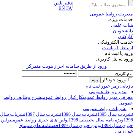
دفتر تلفن
EN
FA
یریت روابط عمومی
مات ویژه:
ات علمی
نشجویان
رکنان
مت الکترونیکی
تباط با ریاست
ود یا ثبت نام
ود به پنل کاربری
ورود از طريق سامانه احراز هويت متمركز
ورود خودکار
زیابی رمز عبور
ثبت نام
مدیر روابط عمومی
رفی مدیر روابط عمومی
کارکنان روابط عمومی
شرح وظایف روابط
ومی
نشریات روابط عمومی
ریات سال 1395
نشریات سال 1396
نشریات سال 1397
نشریات سال
13
ویژه نامه سال تحصیلی 1398
بولتن های خبری روابط عمومی
بولتن
ری سال 1398
بولتن خبری سال 1399
فصلنامه های سیمای
ارزمی