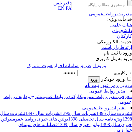
دفتر تلفن
EN
FA
یریت روابط عمومی
مات ویژه:
ات علمی
نشجویان
رکنان
مت الکترونیکی
تباط با ریاست
ود یا ثبت نام
ود به پنل کاربری
ورود از طريق سامانه احراز هويت متمركز
ورود خودکار
زیابی رمز عبور
ثبت نام
مدیر روابط عمومی
رفی مدیر روابط عمومی
کارکنان روابط عمومی
شرح وظایف روابط
ومی
نشریات روابط عمومی
ریات سال 1395
نشریات سال 1396
نشریات سال 1397
نشریات سال
13
ویژه نامه سال تحصیلی 1398
بولتن های خبری روابط عمومی
بولتن
ری سال 1398
بولتن خبری سال 1399
فصلنامه های سیمای
ارزمی