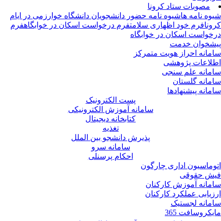
مصوبات ستاد کرونا
وه نامه ها
شیوه نامه حضور دانشجویان دانشگاه خوارزمی در ایام
ونا
فرم خود اظهاری سلامت
فرم درخواست اسکان در خوابگاه
فرم
خواست اسکان در خوابگاه
شخوان خدمت
مانه احراز هویت متمرکز
لاعات پژوهشی
مانه علم سنجی
مانه گلستان
مانه پیشنهادها
پست الکترونیک
سامانه آموزش الکترونیکی
کتابخانه دیجیتال
تغذیه
پذیرش دانشجو بین الملل
سامانه سرو
احکام پرسنلی
وماسیون اداری چارگون
ش حقوقی
مانه آموزش کارکنان
زیابی عملکرد کارکنان
مانه لجستیک
یکروسافت 365