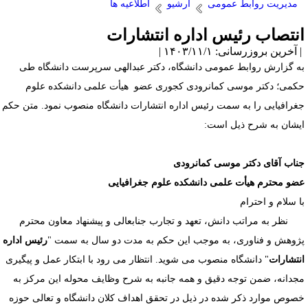
مدیریت روابط عمومی
آرشیو
اطلاعیه ها
نتصاب رئیس اداره انتشارات
آخرین بروزرسانی: ۱۴۰۳/۱۱/۱ |
ه گزارش روابط عمومی دانشگاه، دکتر عبدالهی سرپرست دانشگاه طی
کمی؛ دکتر موسی کمانرودی کجوری عضو هیأت علمی دانشکده علوم
غرافیایی را به سمت رئیس اداره انتشارات دانشگاه منصوب نمود. متن حکم
یشان به شرح ذیل است:
ناب آقای دکتر موسی کمانرودی
ضو محترم هیأت علمی دانشکده علوم جغرافیایی
ا سلام و احترام
ظر به مراتب دانش، تعهد و تجارب جنابعالی و پیشنهاد معاون محترم
ژوهش و فناوری، به موجب این حکم به مدت دو سال به سمت "
رئیس اداره
نتشارات
" دانشگاه منصوب می شوید. انتظار می رود با ابتکار عمل و پیگیری
جدانه، ضمن توجه دقیق و همه جانبه به شرح وظایف محوله این مرکز به
صوص موارد ذکر شده در ذیل در تحقق اهداف کلان دانشگاه و تعالی حوزه