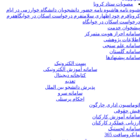
مصوبات ستاد کرونا
وه نامه ها
شیوه نامه حضور دانشجویان دانشگاه خوارزمی در ایام
ونا
فرم خود اظهاری سلامت
فرم درخواست اسکان در خوابگاه
فرم
خواست اسکان در خوابگاه
شخوان خدمت
مانه احراز هویت متمرکز
لاعات پژوهشی
مانه علم سنجی
مانه گلستان
مانه پیشنهادها
پست الکترونیک
سامانه آموزش الکترونیکی
کتابخانه دیجیتال
تغذیه
پذیرش دانشجو بین الملل
سامانه سرو
احکام پرسنلی
وماسیون اداری چارگون
ش حقوقی
مانه آموزش کارکنان
زیابی عملکرد کارکنان
مانه لجستیک
یکروسافت 365