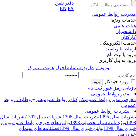
دفتر تلفن
EN
FA
یریت روابط عمومی
مات ویژه:
ات علمی
نشجویان
رکنان
مت الکترونیکی
تباط با ریاست
ود یا ثبت نام
ود به پنل کاربری
ورود از طريق سامانه احراز هويت متمركز
ورود خودکار
زیابی رمز عبور
ثبت نام
مدیر روابط عمومی
رفی مدیر روابط عمومی
کارکنان روابط عمومی
شرح وظایف روابط
ومی
نشریات روابط عمومی
ریات سال 1395
نشریات سال 1396
نشریات سال 1397
نشریات سال
13
ویژه نامه سال تحصیلی 1398
بولتن های خبری روابط عمومی
بولتن
ری سال 1398
بولتن خبری سال 1399
فصلنامه های سیمای
ارزمی