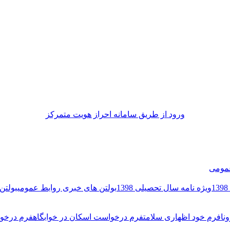
ورود از طريق سامانه احراز هويت متمركز
مومی
ویژه نامه سال تحصیلی 1398
بولتن های خبری روابط عمومی
بولتن 
نا
فرم خود اظهاری سلامت
فرم درخواست اسکان در خوابگاه
فرم درخوا