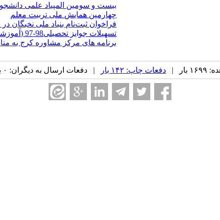
بیست و سومین المپیاد علمی دانشجویی 
چهارمین همایش ملی تربیت معلم
فراخوان ثبت‌نام بنیاد ملی نخبگان در سا
تسهیلات جوایز تحصیلی98-97 (آموزشی، پژوهشی، فناورانه و فرهنگی) بنیاد ملی نخبگان استان البرز
برنامه های مرکز مشاوره کرج به من
بار |
دفعات چاپ: ۱۴۲ بار
| دفعات ارسال به دیگران: ۰ بار |