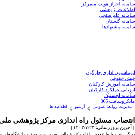
سامانه احراز هویت متمرکز
اطلاعات پژوهشی
سامانه علم سنجی
سامانه گلستان
سامانه پیشنهادها
اتوماسیون اداری چارگون
فیش حقوقی
سامانه آموزش کارکنان
ارزیابی عملکرد کارکنان
سامانه لجستیک
مایکروسافت 365
مدیریت روابط عمومی
آرشیو
اطلاعیه ها
انتصاب مسئول راه اندازی مرکز پژوهشی ملی 
| آخرین بروزرسانی: ۱۴۰۳/۷/۲۳ |
به گزارش روابط عمومی،آقای دکتر عبدالهی سرپرست محترم دانشگاه طی ح