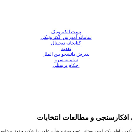
پست الکترونیک
سامانه آموزش الکترونیکی
کتابخانه دیجیتال
تغذیه
پذیرش دانشجو بین الملل
سامانه سرو
احکام پرسنلی
افکارسنجی و مطالعات انتخابات
کمی، آقای دکتر
احمد بستانی
عضو محترم هیأت علمی دانشکده حقوق و علوم س