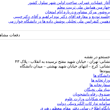
آغاز عملیات عمرانی ساخت اولین شهر سلول کشور
چهارمین همایش ملی تربیت معلم
بروشور مرکز مشاوره درباره ایام امتحان
جلسه تودیع و معارفه آقای دکتر نوه ابراهیم و آقای دکترحبیبی
دهمین کنفرانس ملی تحلیلی پوشش داده ها در دانشگاه خوارزمی
دفعات مشاهده: ۱۶۹۹ 
جستجو در نقشه
نشانی: تهران - خیابان شهید مفتح نرسیده به انقلاب - پلاک ۴۳
نشانی: کرج – انتهای خیابان شهید بهشتی – میدان دانشگاه
پیوندها
دانشگاه ها
وزارتخانه ها
سفارتخانه ها
بنیاد ملی نخبگان
صندوق رفاه دانشجویان
سامانه شکایات وزارت علوم
سامانه تدارکات الکترونیکی دولت
پایگاه اطلاع رسانی دفتر مقام معظم رهبری