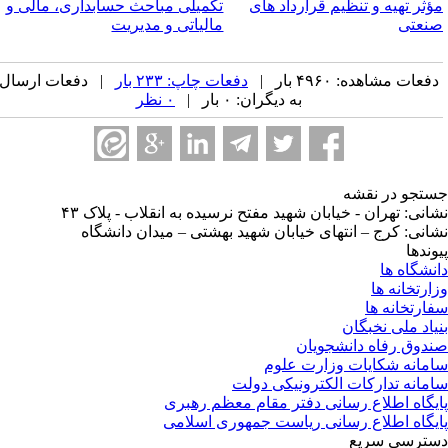
ؤثر تهیه و تنظیم قرارداد های
تکمیلی مباحث حسابداری، مالی و
نعتی
مالیاتی و مدیریت
فعات مشاهده: ۴۹۶۰ بار |
دفعات چاپ: ۲۳۳ بار
| دفعات ارسال
به دیگران: ۰ بار |
۰ نظر
تجو در نقشه
انی: تهران - خیابان شهید مفتح نرسیده به انقلاب - پلاک ۴۳
انی: کرج – انتهای خیابان شهید بهشتی – میدان دانشگاه
وندها
نشگاه ها
ارتخانه ها
ارتخانه ها
یاد ملی نخبگان
دوق رفاه دانشجویان
مانه شکایات وزارت علوم
مانه تدارکات الکترونیکی دولت
یگاه اطلاع رسانی دفتر مقام معظم رهبری
یگاه اطلاع رسانی ریاست جمهوری اسلامی
ترسی سریع