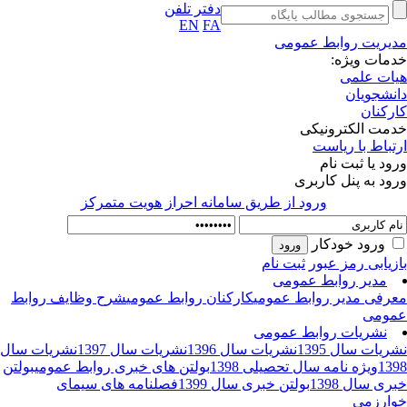
دفتر تلفن
EN
FA
یریت روابط عمومی
مات ویژه:
ات علمی
نشجویان
رکنان
مت الکترونیکی
تباط با ریاست
ود یا ثبت نام
ود به پنل کاربری
ورود از طريق سامانه احراز هويت متمركز
ورود خودکار
زیابی رمز عبور
ثبت نام
مدیر روابط عمومی
رفی مدیر روابط عمومی
کارکنان روابط عمومی
شرح وظایف روابط
ومی
نشریات روابط عمومی
ریات سال 1395
نشریات سال 1396
نشریات سال 1397
نشریات سال
13
ویژه نامه سال تحصیلی 1398
بولتن های خبری روابط عمومی
بولتن
ری سال 1398
بولتن خبری سال 1399
فصلنامه های سیمای
ارزمی