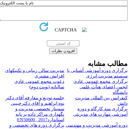
طالب مشابه
رگزاری دوره آموزشی آشنایی با
مدیریت سالن زیبایی و تکنیکهای
یستم مدیریت انرژی
افزایش مشتری
رگزاری مجمع عمومی عادی
​دعوت مجمع عمومی عادی
نجمن اعضای هیأت علمی
سالیانه (نوبت دوم)
انشگاه
نفرانس بین المللی مدیریت
جلسه تودیع و معارفه آقای دکتر
انش
نوه ابراهیم و آقای دکترحبیبی
رگزاری سه کارگاه و دوره
سمینار تخصصی مدیریت و
موزشی مهارت های مدیریتی
نگهداری مراکز داده بر پایه
استانداردEN50600 _2017
وره آموزشی مدیریت و مهندسی
برگزاری دوره های تخصصی و