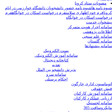
مصوبات ستاد کرونا
وه نامه ها
شیوه نامه حضور دانشجویان دانشگاه خوارزمی در ایام
ونا
فرم خود اظهاری سلامت
فرم درخواست اسکان در خوابگاه
فرم
خواست اسکان در خوابگاه
شخوان خدمت
مانه احراز هویت متمرکز
لاعات پژوهشی
مانه علم سنجی
مانه گلستان
مانه پیشنهادها
پست الکترونیک
سامانه آموزش الکترونیکی
کتابخانه دیجیتال
تغذیه
پذیرش دانشجو بین الملل
سامانه سرو
احکام پرسنلی
وماسیون اداری چارگون
ش حقوقی
مانه آموزش کارکنان
زیابی عملکرد کارکنان
مانه لجستیک
یکروسافت 365