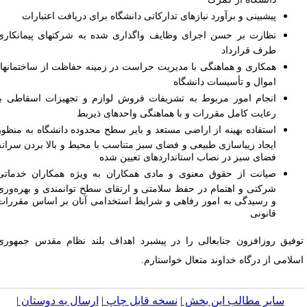
دانشگاه از گمرک
پیش­بینی و برآورد نیازهای تدارکاتی دانشگاه برای دریافت اعتبارات
نظارت بر حسن اجرای وظایف واگذاری شده به شرکت­های پیمانکاری
طرف قرارداد
همکاری و هماهنگی با مدیریت حراست در زمینه حفاظت از ساختمان­ها،
اموال و تأسیسات دانشگاه
انجام امور مربوط به تشریفات فروش لوازم و تجهیزات اسقاطی با
رعایت کامل مقررات و با هماهنگی واحدهای ذیربط
استفاده بهینه از اراضی مستعد و بایر سطح محدوده دانشگاه به منظور
ایجاد زیباسازی طبیعی و فضای سبز متناسب با محیط و بالا بردن سرانه
فضای سبز در نصاب استانداردهای تعیین شده
صیانت از حقوق معنوی و مادی همکاران به ویژه همکاران خدماتی
شرکتی و اهتمام در حفظ سلامتی و ارتقای سطح توانمندی و بهره­‌وری
و رسیدگی به امور رفاهی و شرایط استخدامی آنان بر اساس مقررات
قانونی
وفیق روزافزون جناب­عالی را در پیش­برد اهداف بلند نظام مقدس جمهوری
سلامی از درگاه خداوند متعال خواستارم.
سایر مطالب این بخش
|
نسخه قابل چاپ
|
ارسال به دوستان
|