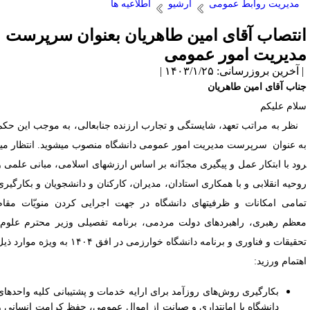
مدیریت روابط عمومی
آرشیو
اطلاعیه ها
نتصاب آقای امین طاهریان بعنوان سرپرست
دیریت امور عمومی
آخرین بروزرسانی: ۱۴۰۳/۱/۲۵ |
ناب آقای امین طاهریان
لام علیکم
ظر به مراتب تعهد، شایستگی و تجارب ارزنده جناب­عالی، به موجب این حکم
 عنوان سرپرست مدیریت امور عمومی دانشگاه منصوب می­شوید. انتظار می­
ود با ابتکار عمل و پیگیری مجدّانه بر اساس ارزش­های اسلامی، مبانی علمی و
وحیه انقلابی و با همکاری استادان، مدیران، کارکنان و دانشجویان و بکارگیری
مامی امکانات و ظرفیت­های دانشگاه در جهت اجرایی کردن منویّات مقام
عظم رهبری، راهبردهای دولت مردمی، برنامه تفصیلی وزیر محترم علوم،
تحقیقات و فناوری و برنامه دانشگاه خوارزمی در افق ۱۴۰۴ به ویژه موارد ذیل
هتمام ورزید:
بکارگیری روش­‌های روزآمد برای ارایه خدمات و پشتیبانی کلیه واحدهای
دانشگاه با امانتداری و صیانت از اموال عمومی، حفظ کرامت انسانی و