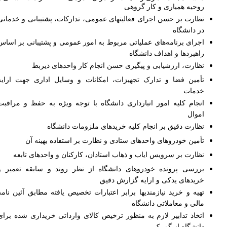
روحیه همیاری و کار گروهی
نظارت بر حسن اجرای فعالیت­های عمومی، تدارکات، پشتیبانی و خدماتی
در دانشگاه
اجرای برنامه‌­های عملیاتی مربوط به امور عمومی و پشتیبانی بر اساس
راهبردها و اهداف دانشگاه
نظارت، ارزشیابی و پیگیری حسن انجام کار واحدهای ذیربط
تأمین فضا و تدارک تجهیزات، امکانات و وسایل اداری جهت ارایه
خدمات
انجام کلیه امور انبارداری دانشگاه با توجه ویژه به حفظ و مراقبت
اموال
نظارت دقیق بر انجام کلیه خریدهای ملزومات دانشگاه
تأمین خودروهای واحدهای ستادی و نظارت بر استفاده بهینه آن
نظارت بر سرویس ایاب و ذهاب استادان، کارکنان و واحدهای تابعه
بررسی پرونده خودروهای دانشگاه از نظر روند و سابقه تعمیر و
خریدهای یدکی و ارایه گزارش دقیق
تهیه و خرید نیازمندی­ها برابر اعتبارات تخصیص یافته مطابق آئین نامه
مالی و معاملاتی دانشگاه
اتخاذ تدابیر لازم به منظور ترخیص کالای وارداتی خریداری شده برای