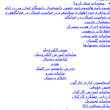
مصوبات ستاد کرونا
وه نامه ها
شیوه نامه حضور دانشجویان دانشگاه خوارزمی در ایام
ونا
فرم خود اظهاری سلامت
فرم درخواست اسکان در خوابگاه
فرم
خواست اسکان در خوابگاه
شخوان خدمت
مانه احراز هویت متمرکز
لاعات پژوهشی
مانه علم سنجی
مانه گلستان
مانه پیشنهادها
پست الکترونیک
سامانه آموزش الکترونیکی
کتابخانه دیجیتال
تغذیه
پذیرش دانشجو بین الملل
سامانه سرو
احکام پرسنلی
وماسیون اداری چارگون
ش حقوقی
مانه آموزش کارکنان
زیابی عملکرد کارکنان
مانه لجستیک
یکروسافت 365