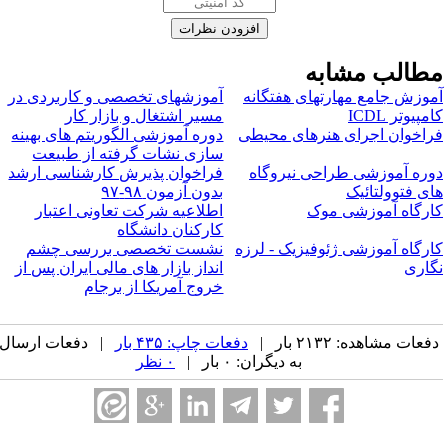
طالب مشابه
موزش جامع مهارتهای هفتگانه
آموزشهای تخصصی و کاربردی در
مپیوتر ICDL
مسیر اشتغال و بازار کار
راخوان اجرای هنرهای محیطی
دوره آموزشی الگوریتم های بهینه
سازی نشات گرفته از طبیعت
وره آموزشی طراحی نیروگاه
فراخوان پذیرش کارشناسی ارشد
ای فتوولتائیک
بدون آزمون ۹۸-۹۷
ارگاه آموزشی موک
اطلاعیه شرکت تعاونی اعتبار
کارکنان دانشگاه
ارگاه آموزشی ژئوفیزیک - لرزه
نشست تخصصی بررسی چشم
گاری
انداز بازار های مالی ایران پس از
خروج آمریکا از برجام
فعات مشاهده: ۲۱۳۲ بار |
دفعات چاپ: ۴۳۵ بار
| دفعات ارسال
به دیگران: ۰ بار |
۰ نظر