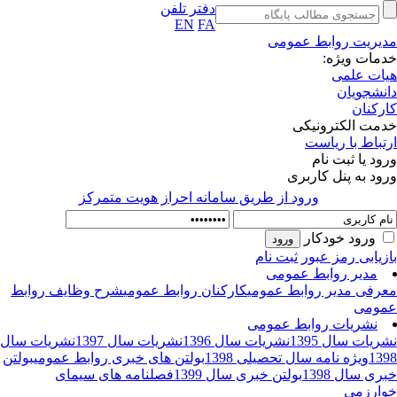
دفتر تلفن
EN
FA
یریت روابط عمومی
مات ویژه:
ات علمی
نشجویان
رکنان
مت الکترونیکی
تباط با ریاست
ود یا ثبت نام
ود به پنل کاربری
ورود از طريق سامانه احراز هويت متمركز
ورود خودکار
زیابی رمز عبور
ثبت نام
مدیر روابط عمومی
رفی مدیر روابط عمومی
کارکنان روابط عمومی
شرح وظایف روابط
ومی
نشریات روابط عمومی
ریات سال 1395
نشریات سال 1396
نشریات سال 1397
نشریات سال
13
ویژه نامه سال تحصیلی 1398
بولتن های خبری روابط عمومی
بولتن
ری سال 1398
بولتن خبری سال 1399
فصلنامه های سیمای
ارزمی