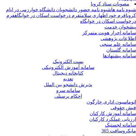
مصوبات ستاد کرونا
وه نامه ها
شیوه نامه حضور دانشجویان دانشگاه خوارزمی در ایام
ونا
فرم خود اظهاری سلامت
فرم درخواست اسکان در خوابگاه
فرم
خواست اسکان در خوابگاه
شخوان خدمت
مانه احراز هویت متمرکز
لاعات پژوهشی
مانه علم سنجی
مانه گلستان
مانه پیشنهادها
پست الکترونیک
سامانه آموزش الکترونیکی
کتابخانه دیجیتال
تغذیه
پذیرش دانشجو بین الملل
سامانه سرو
احکام پرسنلی
وماسیون اداری چارگون
ش حقوقی
مانه آموزش کارکنان
زیابی عملکرد کارکنان
مانه لجستیک
یکروسافت 365