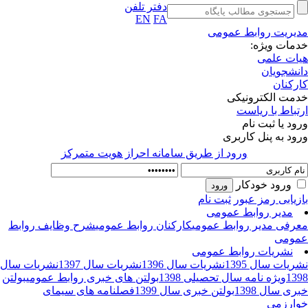
دفتر تلفن
EN
FA
یریت روابط عمومی
مات ویژه:
ات علمی
نشجویان
رکنان
مت الکترونیکی
تباط با ریاست
ود یا ثبت نام
ود به پنل کاربری
ورود از طريق سامانه احراز هويت متمركز
ورود خودکار
زیابی رمز عبور
ثبت نام
مدیر روابط عمومی
رفی مدیر روابط عمومی
کارکنان روابط عمومی
شرح وظایف روابط
ومی
نشریات روابط عمومی
ریات سال 1395
نشریات سال 1396
نشریات سال 1397
نشریات سال
13
ویژه نامه سال تحصیلی 1398
بولتن های خبری روابط عمومی
بولتن
ری سال 1398
بولتن خبری سال 1399
فصلنامه های سیمای
ارزمی