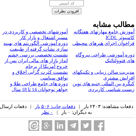
طالب مشابه
موزش جامع مهارتهای هفتگانه
آموزشهای تخصصی و کاربردی در
مپیوتر ICDL
مسیر اشتغال و بازار کار
راخوان اجرای هنرهای محیطی
دوره آموزشی الگوریتم های بهینه
سازی نشات گرفته از طبیعت
وره آموزشی طراحی نیروگاه
نشست تخصصی بررسی چشم
ای فتوولتائیک
انداز بازار های مالی ایران پس از
خروج آمریکا از برجام
دیریت سالن زیبایی و تکنیکهای
نشست کثرت گرایی اخلاق و
فزایش مشتری
توافق سیاسی
نگره بین المللی جنبه های نوین
دوره های جامع طراحی طلا و
یست شناسی کاربردی
جواهر نوجوانان 14 تا 18 سال
فعات مشاهده: ۲۴۰۳ بار |
دفعات چاپ: ۵۰۶ بار
| دفعات ارسال
به دیگران: ۰ بار |
۰ نظر