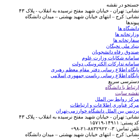
تجو در نقشه
انی: تهران - خیابان شهید مفتح نرسیده به انقلاب - پلاک ۴۳
انی: کرج – انتهای خیابان شهید بهشتی – میدان دانشگاه
وندها
نشگاه ها
ارتخانه ها
ارتخانه ها
یاد ملی نخبگان
دوق رفاه دانشجویان
مانه شکایات وزارت علوم
مانه تدارکات الکترونیکی دولت
یگاه اطلاع رسانی دفتر مقام معظم رهبری
یگاه اطلاع رسانی ریاست جمهوری اسلامی
ترسی سریع
تباط با دانشگاه
شه سایت
کز روابط بین الملل
کز فناوری اطلاعات و ارتباطات
دیس بین الملل دانشگاه خوارزمی-تهران
انی: تهران - خیابان شهید مفتح نرسیده به انقلاب - پلاک ۴۳
ستی: ۱۴۹۱۱-۱۵۷۱۹
 تماس: ۳-۸۸۳۲۹۲۲۰-۲۱-۹۸+
انی: کرج – انتهای خیابان شهید بهشتی – میدان دانشگاه