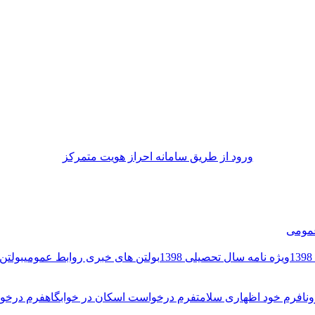
ورود از طريق سامانه احراز هويت متمركز
مومی
ویژه نامه سال تحصیلی 1398
بولتن های خبری روابط عمومی
بولتن 
نا
فرم خود اظهاری سلامت
فرم درخواست اسکان در خوابگاه
فرم درخوا