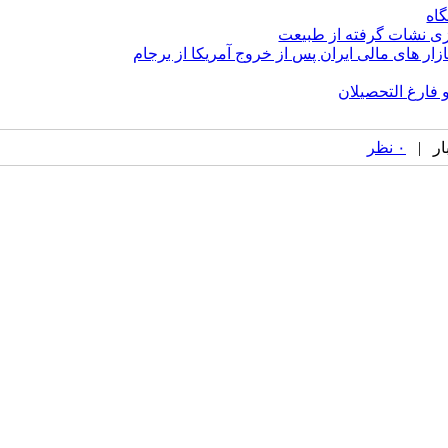
گاه
زی نشات گرفته از طبیعت
 های مالی ایران پس از خروج آمریکا از برجام
فارغ التحصیلان
۰ نظر