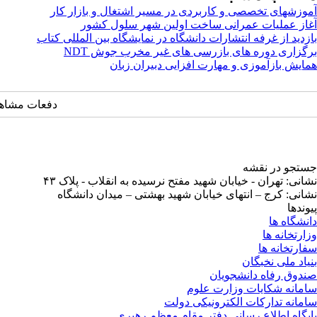
آموزشهای تخصصی و کاربردی در مسیر اشتغال و بازار کار
آغاز عملیات عمرانی ساخت اولین شهر سلول کشور
بازدید از غرفه انتشارات دانشگاه در نمایشگاه بین­ المللی کتاب
برگزاری دوره های بازرسی های غیر مخرب جوش NDT
همایش بازآموزی و مهارت افزایی دبیران زبان
دفعات مشاهده: ۲۲۵۶ 
جستجو در نقشه
نشانی: تهران - خیابان شهید مفتح نرسیده به انقلاب - پلاک ۴۳
نشانی: کرج – انتهای خیابان شهید بهشتی – میدان دانشگاه
پیوندها
دانشگاه ها
وزارتخانه ها
سفارتخانه ها
بنیاد ملی نخبگان
صندوق رفاه دانشجویان
سامانه شکایات وزارت علوم
سامانه تدارکات الکترونیکی دولت
پایگاه اطلاع رسانی دفتر مقام معظم رهبری