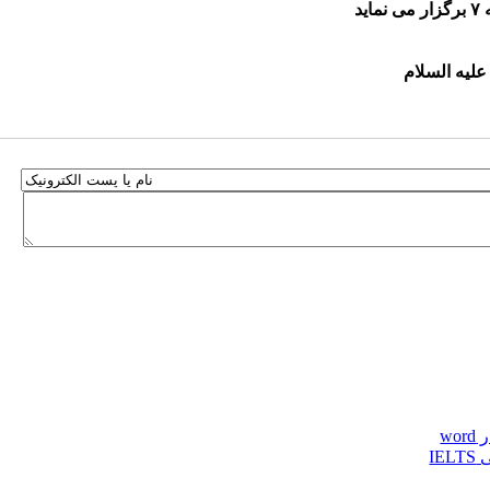
د
wo
IE