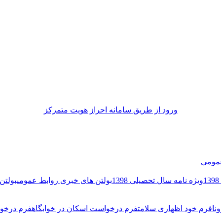
ورود از طريق سامانه احراز هويت متمركز
مومی
ویژه نامه سال تحصیلی 1398
بولتن های خبری روابط عمومی
بولتن 
نا
فرم خود اظهاری سلامت
فرم درخواست اسکان در خوابگاه
فرم درخوا