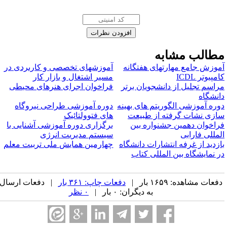
طالب مشابه
موزش جامع مهارتهای هفتگانه
آموزشهای تخصصی و کاربردی در
مپیوتر ICDL
مسیر اشتغال و بازار کار
راسم تجلیل از دانشجویان برتر
فراخوان اجرای هنرهای محیطی
انشگاه
وره آموزشی الگوریتم های بهینه
دوره آموزشی طراحی نیروگاه
ازی نشات گرفته از طبیعت
های فتوولتائیک
راخوان دهمین جشنواره بین
برگزاری دوره آموزشی آشنایی با
لمللی فارابی
سیستم مدیریت انرژی
ازدید از غرفه انتشارات دانشگاه
چهارمین همایش ملی تربیت معلم
ر نمایشگاه بین­ المللی کتاب
فعات مشاهده: ۱۶۵۹ بار |
دفعات چاپ: ۳۶۱ بار
| دفعات ارسال
به دیگران: ۰ بار |
۰ نظر