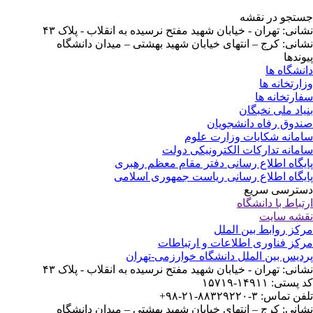
تجو در نقشه
انی: تهران - خیابان شهید مفتح نرسیده به انقلاب - پلاک ۴۳
انی: کرج – انتهای خیابان شهید بهشتی – میدان دانشگاه
وندها
نشگاه ها
ارتخانه ها
ارتخانه ها
یاد ملی نخبگان
دوق رفاه دانشجویان
مانه شکایات وزارت علوم
مانه تدارکات الکترونیکی دولت
یگاه اطلاع رسانی دفتر مقام معظم رهبری
یگاه اطلاع رسانی ریاست جمهوری اسلامی
ترسی سریع
تباط با دانشگاه
شه سایت
کز روابط بین الملل
کز فناوری اطلاعات و ارتباطات
دیس بین الملل دانشگاه خوارزمی-تهران
انی: تهران - خیابان شهید مفتح نرسیده به انقلاب - پلاک ۴۳
ستی: ۱۴۹۱۱-۱۵۷۱۹
 تماس: ۳-۸۸۳۲۹۲۲۰-۲۱-۹۸+
انی: کرج – انتهای خیابان شهید بهشتی – میدان دانشگاه