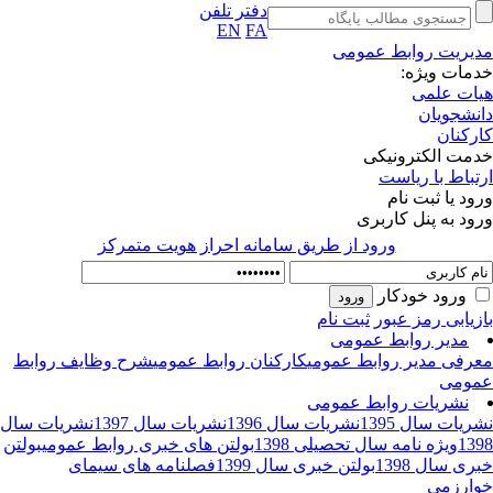
دفتر تلفن
EN
FA
یریت روابط عمومی
مات ویژه:
ات علمی
نشجویان
رکنان
مت الکترونیکی
تباط با ریاست
ود یا ثبت نام
ود به پنل کاربری
ورود از طريق سامانه احراز هويت متمركز
ورود خودکار
زیابی رمز عبور
ثبت نام
مدیر روابط عمومی
رفی مدیر روابط عمومی
کارکنان روابط عمومی
شرح وظایف روابط
ومی
نشریات روابط عمومی
ریات سال 1395
نشریات سال 1396
نشریات سال 1397
نشریات سال
13
ویژه نامه سال تحصیلی 1398
بولتن های خبری روابط عمومی
بولتن
ری سال 1398
بولتن خبری سال 1399
فصلنامه های سیمای
ارزمی