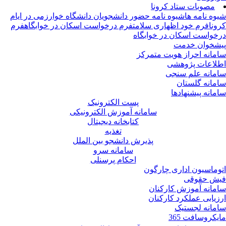
مصوبات ستاد کرونا
وه نامه ها
شیوه نامه حضور دانشجویان دانشگاه خوارزمی در ایام
ونا
فرم خود اظهاری سلامت
فرم درخواست اسکان در خوابگاه
فرم
خواست اسکان در خوابگاه
شخوان خدمت
مانه احراز هویت متمرکز
لاعات پژوهشی
مانه علم سنجی
مانه گلستان
مانه پیشنهادها
پست الکترونیک
سامانه آموزش الکترونیکی
کتابخانه دیجیتال
تغذیه
پذیرش دانشجو بین الملل
سامانه سرو
احکام پرسنلی
وماسیون اداری چارگون
ش حقوقی
مانه آموزش کارکنان
زیابی عملکرد کارکنان
مانه لجستیک
یکروسافت 365