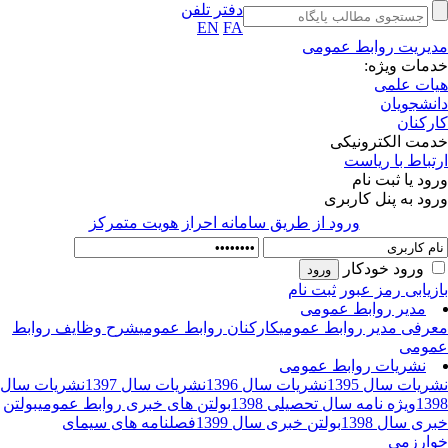
دفتر تلفن
EN
FA
یریت روابط عمومی
مات ویژه:
ات علمی
نشجویان
رکنان
مت الکترونیکی
تباط با ریاست
ود یا ثبت نام
ود به پنل کاربری
ورود از طريق سامانه احراز هويت متمركز
ورود خودکار
زیابی رمز عبور
ثبت نام
مدیر روابط عمومی
رفی مدیر روابط عمومی
کارکنان روابط عمومی
شرح وظایف روابط
ومی
نشریات روابط عمومی
ریات سال 1395
نشریات سال 1396
نشریات سال 1397
نشریات سال
13
ویژه نامه سال تحصیلی 1398
بولتن های خبری روابط عمومی
بولتن
ری سال 1398
بولتن خبری سال 1399
فصلنامه های سیمای
ارزمی