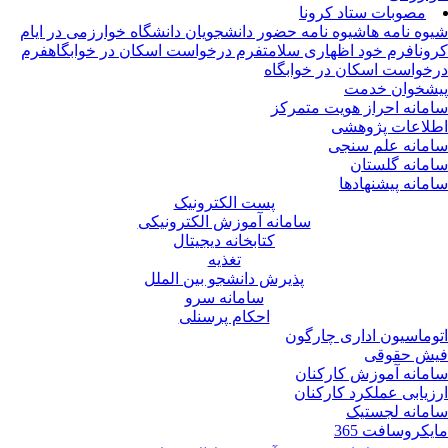
مصوبات ستاد کرونا
وه نامه ها
شیوه نامه حضور دانشجویان دانشگاه خوارزمی در ایام
ونا
فرم خود اظهاری سلامت
فرم درخواست اسکان در خوابگاه
فرم
خواست اسکان در خوابگاه
شخوان خدمت
مانه احراز هویت متمرکز
لاعات پژوهشی
مانه علم سنجی
مانه گلستان
مانه پیشنهادها
پست الکترونیک
سامانه آموزش الکترونیکی
کتابخانه دیجیتال
تغذیه
پذیرش دانشجو بین الملل
سامانه سرو
احکام پرسنلی
وماسیون اداری چارگون
ش حقوقی
مانه آموزش کارکنان
زیابی عملکرد کارکنان
مانه لجستیک
یکروسافت 365