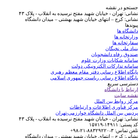
تجو در نقشه
انی: تهران - خیابان شهید مفتح نرسیده به انقلاب - پلاک ۴۳
انی: کرج – انتهای خیابان شهید بهشتی – میدان دانشگاه
وندها
نشگاه ها
ارتخانه ها
ارتخانه ها
یاد ملی نخبگان
دوق رفاه دانشجویان
مانه شکایات وزارت علوم
مانه تدارکات الکترونیکی دولت
یگاه اطلاع رسانی دفتر مقام معظم رهبری
یگاه اطلاع رسانی ریاست جمهوری اسلامی
ترسی سریع
تباط با دانشگاه
شه سایت
کز روابط بین الملل
کز فناوری اطلاعات و ارتباطات
دیس بین الملل دانشگاه خوارزمی-تهران
انی: تهران - خیابان شهید مفتح نرسیده به انقلاب - پلاک ۴۳
ستی: ۱۴۹۱۱-۱۵۷۱۹
 تماس: ۳-۸۸۳۲۹۲۲۰-۲۱-۹۸+
انی: کرج – انتهای خیابان شهید بهشتی – میدان دانشگاه