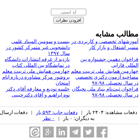
طالب مشابه
موزشهای تخصصی و کاربردی در
بیست و سومین المپیاد علمی
سیر اشتغال و بازار کار
دانشجویی غیر متمرکز کشور در
سال ۱۳۹۷
راخوان دهمین جشنواره بین
بازدید از غرفه انتشارات دانشگاه
لمللی فارابی
در نمایشگاه بین­ المللی کتاب
هارمین همایش ملی تربیت معلم
چهارمین همایش ملی تربیت معلم
صاحبه آزمون دکتری تخصصی
بروشور مرکز مشاوره درباره ایام
ر سال تحصیلی ۹۸-۹۷
امتحان
راخوان ثبت‌نام بنیاد ملی نخبگان
جلسه تودیع و معارفه آقای دکتر
ر سال تحصیلی ۹۸-۹۷
نوه ابراهیم و آقای دکترحبیبی
فعات مشاهده: ۲۴۰۴ بار |
دفعات چاپ: ۵۹۳ بار
| دفعات ارسال
به دیگران: ۰ بار |
۰ نظر