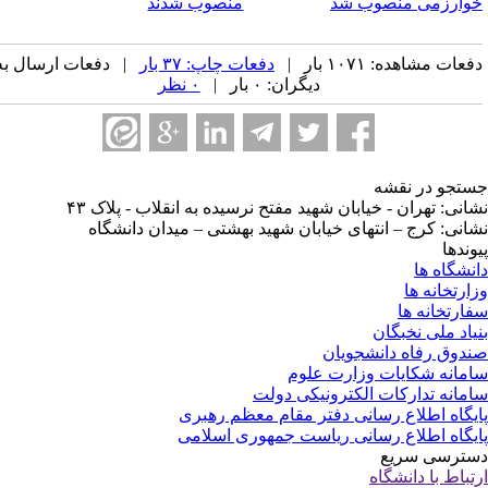
وارزمی منصوب شد
منصوب شدند
عات مشاهده: ۱۰۷۱ بار |
دفعات چاپ: ۳۷ بار
| دفعات ارسال به
دیگران: ۰ بار |
۰ نظر
تجو در نقشه
انی: تهران - خیابان شهید مفتح نرسیده به انقلاب - پلاک ۴۳
انی: کرج – انتهای خیابان شهید بهشتی – میدان دانشگاه
وندها
نشگاه ها
ارتخانه ها
ارتخانه ها
یاد ملی نخبگان
دوق رفاه دانشجویان
مانه شکایات وزارت علوم
مانه تدارکات الکترونیکی دولت
یگاه اطلاع رسانی دفتر مقام معظم رهبری
یگاه اطلاع رسانی ریاست جمهوری اسلامی
ترسی سریع
تباط با دانشگاه