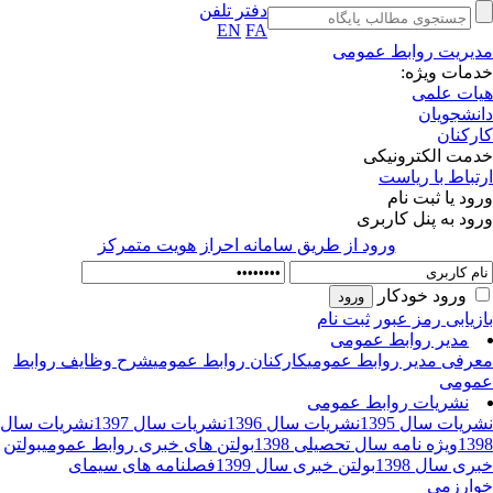
دفتر تلفن
EN
FA
یریت روابط عمومی
مات ویژه:
ات علمی
نشجویان
رکنان
مت الکترونیکی
تباط با ریاست
ود یا ثبت نام
ود به پنل کاربری
ورود از طريق سامانه احراز هويت متمركز
ورود خودکار
زیابی رمز عبور
ثبت نام
مدیر روابط عمومی
رفی مدیر روابط عمومی
کارکنان روابط عمومی
شرح وظایف روابط
ومی
نشریات روابط عمومی
ریات سال 1395
نشریات سال 1396
نشریات سال 1397
نشریات سال
13
ویژه نامه سال تحصیلی 1398
بولتن های خبری روابط عمومی
بولتن
ری سال 1398
بولتن خبری سال 1399
فصلنامه های سیمای
ارزمی