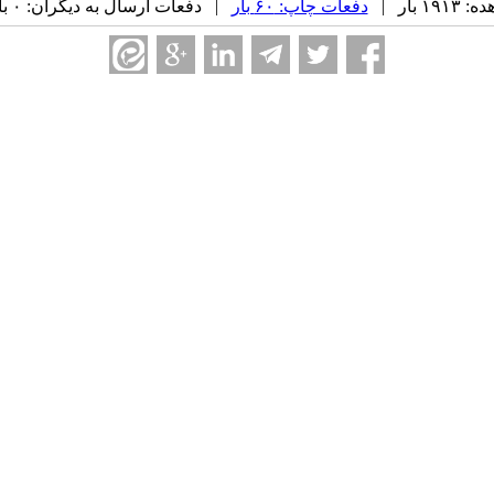
 بار |
دفعات چاپ: ۶۰ بار
| دفعات ارسال به دیگران: ۰ بار |