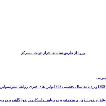
ورود از طريق سامانه احراز هويت متمركز
مومی
ویژه نامه سال تحصیلی 1398
بولتن های خبری روابط عمومی
بولتن 
نا
فرم خود اظهاری سلامت
فرم درخواست اسکان در خوابگاه
فرم درخوا