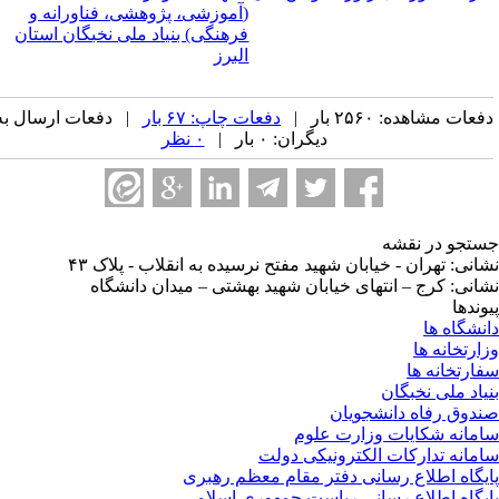
(آموزشی، پژوهشی، فناورانه و
فرهنگی) بنیاد ملی نخبگان استان
البرز
عات مشاهده: ۲۵۶۰ بار |
دفعات چاپ: ۶۷ بار
| دفعات ارسال به
دیگران: ۰ بار |
۰ نظر
تجو در نقشه
انی: تهران - خیابان شهید مفتح نرسیده به انقلاب - پلاک ۴۳
انی: کرج – انتهای خیابان شهید بهشتی – میدان دانشگاه
وندها
نشگاه ها
ارتخانه ها
ارتخانه ها
یاد ملی نخبگان
دوق رفاه دانشجویان
مانه شکایات وزارت علوم
مانه تدارکات الکترونیکی دولت
یگاه اطلاع رسانی دفتر مقام معظم رهبری
یگاه اطلاع رسانی ریاست جمهوری اسلامی