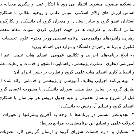
انشکده منصوب می­شوید. انتظار می رود با ابتکار عمل و پیگیری مجدانه بر
ساس ارزش های والای اسلامی، مبانی علمی و روحیه انقلابی با همکاری
ستادان عضو گروه و سایر استادان و مدیران گروه آن دانشکده و بکارگیری
مامی امکانات و ظرفیت ها در جهت اجرایی کردن منویات مقام معظم
هبری، راهبردهای دولتمردمی، برنامه تفصیلی وزیر محترم علوم، تحقیقات و
ناوری و برنامه راهبردی دانشگاه و موارد ذیل اهتمام ورزید:
۱- ابلاغ برنامه‌های اجرایی و تکالیف عمومی اعضای هیات علمی اعم از
موزشی (نظری- عملی)، پژوهشی، راهنمایی دانشجو و خدمات و رعایت نظم
 انضباط کاری اعضای هیات علمی گروه و نظارت بر حسن اجرای آن؛
۲- تهیه برنامه اجرایی وظایف آموزشی و پژوهشی و خدماتی ارائه شده از
ریق گروه بر اساس خط مشی شورای دانشکده با مشورت اعضای گروه
بل از شروع نیمسال تحصیلی و تهیه جدول دروس هر نیم سال با همکاری
عضای گروه و تسلیم آن رئیس به دانشکده؛
۳- تجدیدنظر مستمر در برنامه‌ها با توجه به آخرین پیشرفتها و تغییرات و
حولات علمی و تسلیم این برنامه‌های به مراجع ذیربط؛
۴- تشکیل و اداره جلسات شورای گروه و ارسال گزارش کار، مصوبات،