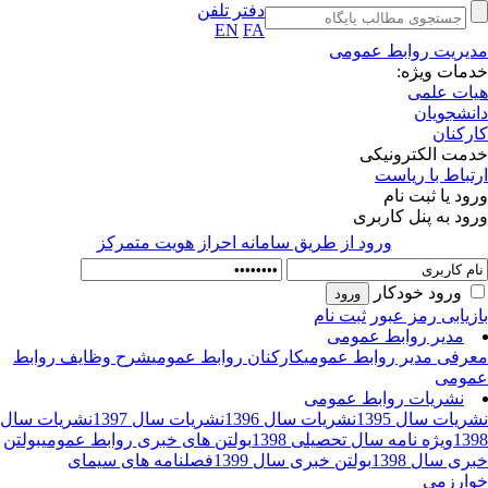
دفتر تلفن
EN
FA
یریت روابط عمومی
مات ویژه:
ات علمی
نشجویان
رکنان
مت الکترونیکی
تباط با ریاست
ود یا ثبت نام
ود به پنل کاربری
ورود از طريق سامانه احراز هويت متمركز
ورود خودکار
زیابی رمز عبور
ثبت نام
مدیر روابط عمومی
رفی مدیر روابط عمومی
کارکنان روابط عمومی
شرح وظایف روابط
ومی
نشریات روابط عمومی
ریات سال 1395
نشریات سال 1396
نشریات سال 1397
نشریات سال
13
ویژه نامه سال تحصیلی 1398
بولتن های خبری روابط عمومی
بولتن
ری سال 1398
بولتن خبری سال 1399
فصلنامه های سیمای
ارزمی