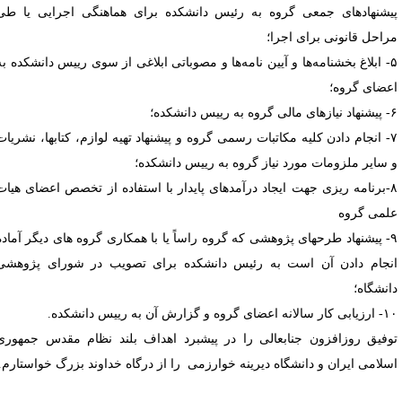
یشنهادهای جمعی گروه به رئیس دانشکده برای هماهنگی اجرایی یا طی
راحل قانونی برای اجرا؛
۵- ابلاغ بخشنامه‌ها و آیین ‌نامه‌ها و مصوباتی ابلاغی از سوی رییس دانشکده به
عضای گروه؛
به رییس دانشکده؛
۷- انجام دادن کلیه مکاتبات رسمی گروه و پیشنهاد تهیه لوازم، کتابها، نشریات
 سایر ملزومات مورد نیاز گروه به رییس دانشکده؛
۸-برنامه ریزی جهت ایجاد درآمدهای پایدار با استفاده از تخصص اعضای هیات
لمی گروه
۹- پیشنهاد طرحهای پژوهشی که گروه راساً یا با همکاری گروه ‌های دیگر آماده
نجام دادن آن است به رئیس دانشکده برای تصویب در شورای پژوهشی
انشگاه؛
نه اعضای گروه و گزارش آن به رییس دانشکده.
وفیق روزافزون جنابعالی را در پیش­برد اهداف بلند نظام مقدس جمهوری
سلامی ایران و دانشگاه دیرینه خوارزمی را از درگاه خداوند بزرگ خواستارم.