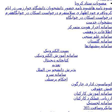
مصوبات ستاد کرونا
وه نامه ها
شیوه نامه حضور دانشجویان دانشگاه خوارزمی در ایام
ونا
فرم خود اظهاری سلامت
فرم درخواست اسکان در خوابگاه
فرم
خواست اسکان در خوابگاه
شخوان خدمت
مانه احراز هویت متمرکز
لاعات پژوهشی
مانه علم سنجی
مانه گلستان
مانه پیشنهادها
پست الکترونیک
سامانه آموزش الکترونیکی
کتابخانه دیجیتال
تغذیه
پذیرش دانشجو بین الملل
سامانه سرو
احکام پرسنلی
وماسیون اداری چارگون
ش حقوقی
مانه آموزش کارکنان
زیابی عملکرد کارکنان
مانه لجستیک
یکروسافت 365