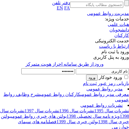
دفتر تلفن
EN
FA
یریت روابط عمومی
مات ویژه:
ات علمی
نشجویان
رکنان
مت الکترونیکی
تباط با ریاست
ود یا ثبت نام
ود به پنل کاربری
ورود از طريق سامانه احراز هويت متمركز
ورود خودکار
زیابی رمز عبور
ثبت نام
مدیر روابط عمومی
رفی مدیر روابط عمومی
کارکنان روابط عمومی
شرح وظایف روابط
ومی
نشریات روابط عمومی
ریات سال 1395
نشریات سال 1396
نشریات سال 1397
نشریات سال
13
ویژه نامه سال تحصیلی 1398
بولتن های خبری روابط عمومی
بولتن
ری سال 1398
بولتن خبری سال 1399
فصلنامه های سیمای
ارزمی