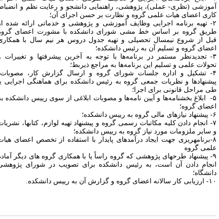
موزشی (نظری- عملی)، پژوهشی، راهنمایی دانشجو و رعایت نظم و انضباط
اری اعضای هیات علمی گروه و نظارت بر حسن اجرای آن؛
۲- تهیه برنامه اجرایی وظایف آموزشی و پژوهشی و خدماتی ارائه شده از
ریق گروه بر اساس خط مشی شورای دانشکده با مشورت اعضای گروه
بل از شروع نیمسال تحصیلی و تهیه جدول دروس هر نیم سال با همکاری
عضای گروه و تسلیم آن به رئیس دانشکده؛
۳- تجدیدنظر مستمر در برنامه‌ها با توجه به آخرین پیشرفتها و تغییرات و
حولات علمی و تسلیم این برنامه‌ها به مراجع ذیربط؛
۴- تشکیل و اداره جلسات شورای گروه و ارسال گزارش کار، مصوبات،
یشنهادها و نظریات جمعی گروه به رئیس دانشکده برای هماهنگی اجرایی یا
ی مراحل قانونی برای اجرا؛
۵- ابلاغ بخشنامه‌ها و آیین ‌نامه‌ها و مصوبات ابلاغی از سوی رییس دانشکده به
عضای گروه؛
به رییس دانشکده؛
۷- انجام دادن کلیه مکاتبات رسمی گروه و پیشنهاد تهیه لوازم، کتاب­ها، نشریات
 سایر ملزومات مورد نیاز گروه به رییس دانشکده؛
۸-برنامه­ریزی جهت ایجاد درآمدهای پایدار با استفاده از تخصص اعضای هیات
لمی گروه
۹- پیشنهاد طرحهای پژوهشی که گروه راساً یا با همکاری گروه ‌های دیگر آماده
نجام دادن آن است، به رئیس دانشکده برای تصویب در شورای پژوهشی
انشگاه؛
نه اعضای گروه و گزارش آن به رییس دانشکده.