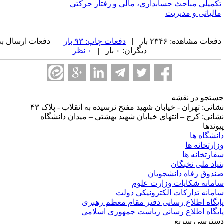
کمیلی مباحث حسابداری، مالی و
رفتار حرکتی
الیاتی و مدیریت
عات مشاهده: ۲۳۴۶ بار |
دفعات چاپ: ۹۳ بار
| دفعات ارسال به
دیگران: ۰ بار |
۰ نظر
تجو در نقشه
انی: تهران - خیابان شهید مفتح نرسیده به انقلاب - پلاک ۴۳
انی: کرج – انتهای خیابان شهید بهشتی – میدان دانشگاه
وندها
نشگاه ها
ارتخانه ها
ارتخانه ها
یاد ملی نخبگان
دوق رفاه دانشجویان
مانه شکایات وزارت علوم
مانه تدارکات الکترونیکی دولت
یگاه اطلاع رسانی دفتر مقام معظم رهبری
یگاه اطلاع رسانی ریاست جمهوری اسلامی
ترسی سریع