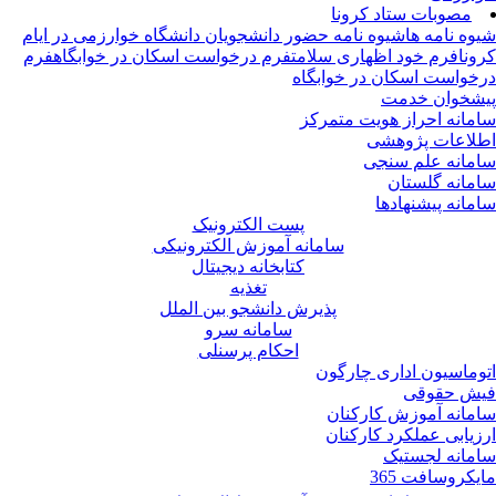
مصوبات ستاد کرونا
وه نامه ها
شیوه نامه حضور دانشجویان دانشگاه خوارزمی در ایام
ونا
فرم خود اظهاری سلامت
فرم درخواست اسکان در خوابگاه
فرم
خواست اسکان در خوابگاه
شخوان خدمت
مانه احراز هویت متمرکز
لاعات پژوهشی
مانه علم سنجی
مانه گلستان
مانه پیشنهادها
پست الکترونیک
سامانه آموزش الکترونیکی
کتابخانه دیجیتال
تغذیه
پذیرش دانشجو بین الملل
سامانه سرو
احکام پرسنلی
وماسیون اداری چارگون
ش حقوقی
مانه آموزش کارکنان
زیابی عملکرد کارکنان
مانه لجستیک
یکروسافت 365