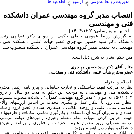
مدیریت روابط عمومی
آرشیو
اطلاعیه ها
نتصاب مدیر گروه مهندسی عمران دانشکده
نی و مهندسی
آخرین بروزرسانی: ۱۴۰۴/۱۲/۶ |
ه گزارش روابط عمومی ، طی حکمی از سو ی دکتر عبدالهی رئیس
سید حسین مهاجری عضو هیأت علمی دانشکده فنی و
انشگاه، دکتر
هندسی به سمت مدیر گروه مهندسی عمران دانشکده منصوب شد
تن حکم ایشان به شرح ذیل است:
ناب آقای دکتر سید حسین مهاجری
ضو محترم هیأت علمی دانشکده فنی و مهندسی
ا سلام و احترام
ظر به مراتب تعهد، شایستگی و تجارب جنابعالی و پیرو نامه رئیس محترم
انشکده فنی و مهندسی، به موجب این حکم به مدت دو سال از تاریخ
۲۵/۶/۱۴ به عنوان "
مدیر گروه مهندسی عمرا
ن" دانشکده منصوب می­شوید.
نتظار می رود با ابتکار عمل و پیگیری مجدانه بر اساس ارزش­های والای
سلامی، مبانی علمی و روحیه انقلابی با همکاری استادان عضو گروه و سایر
ستادان و مدیران گروه آن دانشکده و بکارگیری تمامی امکانات و ظرفیت­ها در
هت اجرایی کردن منویات مقام معظم رهبری، راهبردهای دولت مردمی،
رنامه تفصیلی وزیر محترم علوم، تحقیقات و فناوری و برنامه راهبردی
انشگاه و موارد ذیل اهتمام ورزید:
۱- ابلاغ برنامه‌های اجرایی و تکالیف عمومی اعضای هیات علمی اعم از