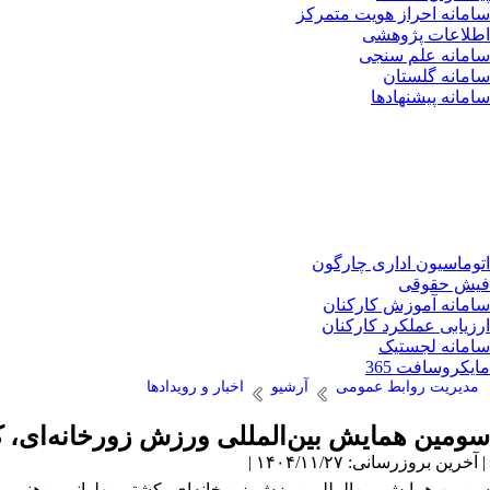
سامانه احراز هویت متمرکز
اطلاعات پژوهشی
سامانه علم سنجی
سامانه گلستان
سامانه پیشنهادها
اتوماسیون اداری چارگون
فیش حقوقی
سامانه آموزش کارکنان
ارزیابی عملکرد کارکنان
سامانه لجستیک
مایکروسافت 365
مدیریت روابط عمومی
آرشیو
اخبار و رویدادها
سومین همایش بین‌المللی ورزش زورخانه‌ای، ک
| آخرین بروزرسانی: ۱۴۰۴/۱۱/۲۷ |