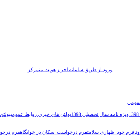
ورود از طريق سامانه احراز هويت متمركز
مومی
ویژه نامه سال تحصیلی 1398
بولتن های خبری روابط عمومی
بولتن 
نا
فرم خود اظهاری سلامت
فرم درخواست اسکان در خوابگاه
فرم درخوا