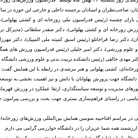
ظران و استادان برجسته داخلی و خارجی این حوزه در سالن ۱۷ شهریور برگزار ش
لی باران چشمه (رئیس فدراسیون ملی زورخانه ای و کشتی پهلوانی
زش زورخانه ای و کشتی پهلوانی)، دکتر صفدر سلطانی (مدیرکل تر
ن)، دکتر رضا قراخانلو (رئیس اسبق کمیته ملی المپیک)، دکتر مه
و علوم ورزشی)، دکتر امیر خلیلی (رئیس فدراسیون ورزش های همگا
دکتر مهدی خالقی (رئیس دانشکده تربیت بدنی و علوم ورزشی دانشگاه 
خانه‌ای، کشتی پهلوانی و هنر مرشدی در رابطه با این همایش گفت: 
ه و دانشگاه جهت پرورش پهلوانان با دانش و نیز اهمیت بخشی به توسع
حورهای مدیریت و توسعه سیاستگذاری، ارتقا عملکرد در ورزش قهرما
ه شناسی در راستای فراهم‌سازی بستری جهت بحث و بررسی پیرامون
ی در مراسم افتاحییه سومین همایش بین‌المللی ورزش‌های زورخانه‌ا
 ارزشمند همه شما عزیزان را در دانشگاه خوارزمی گرامی می دارم.
وزش عالی ایران (دانشگاه خوارزمی) که بعنوان نخستین مرکز علمی 