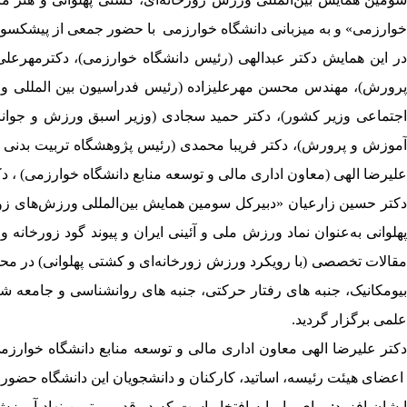
خوارزمی» و به میزبانی دانشگاه خوارزمی با حضور جمعی از پیشکسوتان، صاحب‌ن
در این همایش دکتر عبدالهی (رئیس دانشگاه خوارزمی)، دکترمهرع
پرورش)، مهندس محسن مهرعلیزاده (رئیس فدراسیون بین المللی ور
اجتماعی وزیر کشور)، دکتر حمید سجادی (وزیر اسبق ورزش و جوانا
آموزش و پرورش)، دکتر فریبا محمدی (رئیس پژوهشگاه تربیت بدنی 
علیرضا الهی (معاون اداری مالی و توسعه منابع دانشگاه خوارزمی) ، 
دکتر حسین زارعیان «دبیرکل سومین همایش بین‌المللی ورزش‌های زور
پهلوانی به‌عنوان نماد ورزش ملی و آئینی ایران و پیوند گود زورخان
مقالات تخصصی (با رویکرد ورزش زورخانه‌ای و کشتی پهلوانی) در م
بیومکانیک، جنبه های رفتار حرکتی، جنبه های روانشناسی و جامع
علمی برگزار گردید.
دکتر علیرضا الهی معاون اداری مالی و توسعه منابع دانشگاه خوارزم
اعضای هیئت رئیسه، اساتید، کارکنان و دانشجویان این دانشگاه حضور
ایشان افزود: برای ما مایه افتخار است که در قدیمی ترین نهاد آم