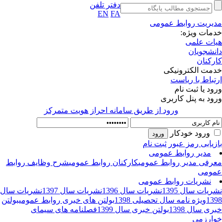
دفتر تلفن
EN
FA
یریت روابط عمومی
مات ویژه:
ات علمی
نشجویان
رکنان
مت الکترونیکی
تباط با ریاست
ود یا ثبت نام
ود به پنل کاربری
ورود از طريق سامانه احراز هويت متمركز
ورود خودکار
زیابی رمز عبور
ثبت نام
مدیر روابط عمومی
رفی مدیر روابط عمومی
کارکنان روابط عمومی
شرح وظایف روابط
ومی
نشریات روابط عمومی
ریات سال 1395
نشریات سال 1396
نشریات سال 1397
نشریات سال
13
ویژه نامه سال تحصیلی 1398
بولتن های خبری روابط عمومی
بولتن
ری سال 1398
بولتن خبری سال 1399
فصلنامه های سیمای
ارزمی