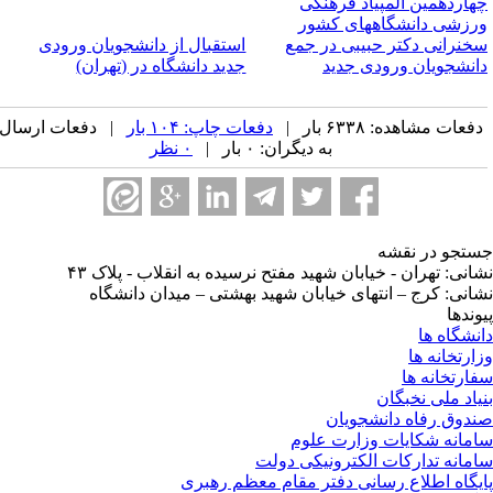
هاردهمین المپیاد فرهنگی
رزشی دانشگاههای کشور
خنرانی دکتر حبیبی در جمع
استقبال از دانشجویان ورودی
انشجویان ورودی جدید
جدید دانشگاه در (تهران)
فعات مشاهده: ۶۳۳۸ بار |
دفعات چاپ: ۱۰۴ بار
| دفعات ارسال
به دیگران: ۰ بار |
۰ نظر
تجو در نقشه
انی: تهران - خیابان شهید مفتح نرسیده به انقلاب - پلاک ۴۳
انی: کرج – انتهای خیابان شهید بهشتی – میدان دانشگاه
وندها
نشگاه ها
ارتخانه ها
ارتخانه ها
یاد ملی نخبگان
دوق رفاه دانشجویان
مانه شکایات وزارت علوم
مانه تدارکات الکترونیکی دولت
یگاه اطلاع رسانی دفتر مقام معظم رهبری