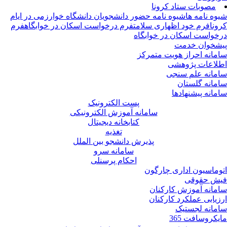
مصوبات ستاد کرونا
وه نامه ها
شیوه نامه حضور دانشجویان دانشگاه خوارزمی در ایام
ونا
فرم خود اظهاری سلامت
فرم درخواست اسکان در خوابگاه
فرم
خواست اسکان در خوابگاه
شخوان خدمت
مانه احراز هویت متمرکز
لاعات پژوهشی
مانه علم سنجی
مانه گلستان
مانه پیشنهادها
پست الکترونیک
سامانه آموزش الکترونیکی
کتابخانه دیجیتال
تغذیه
پذیرش دانشجو بین الملل
سامانه سرو
احکام پرسنلی
وماسیون اداری چارگون
ش حقوقی
مانه آموزش کارکنان
زیابی عملکرد کارکنان
مانه لجستیک
یکروسافت 365