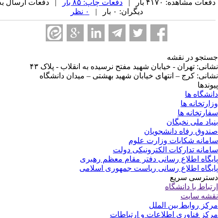
عات مشاهده: ۴۱۷۰ بار |
دفعات چاپ: ۸۵ بار
| دفعات ارسال به
دیگران: ۰ بار |
۰ نظر
تجو در نقشه
انی: تهران - خیابان شهید مفتح نرسیده به انقلاب - پلاک ۴۳
انی: کرج – انتهای خیابان شهید بهشتی – میدان دانشگاه
وندها
نشگاه ها
ارتخانه ها
ارتخانه ها
یاد ملی نخبگان
دوق رفاه دانشجویان
مانه شکایات وزارت علوم
مانه تدارکات الکترونیکی دولت
یگاه اطلاع رسانی دفتر مقام معظم رهبری
یگاه اطلاع رسانی ریاست جمهوری اسلامی
ترسی سریع
تباط با دانشگاه
شه سایت
کز روابط بین الملل
کز فناوری اطلاعات و ارتباطات