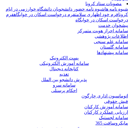
مصوبات ستاد کرونا
وه نامه ها
شیوه نامه حضور دانشجویان دانشگاه خوارزمی در ایام
ونا
فرم خود اظهاری سلامت
فرم درخواست اسکان در خوابگاه
فرم
خواست اسکان در خوابگاه
شخوان خدمت
مانه احراز هویت متمرکز
لاعات پژوهشی
مانه علم سنجی
مانه گلستان
مانه پیشنهادها
پست الکترونیک
سامانه آموزش الکترونیکی
کتابخانه دیجیتال
تغذیه
پذیرش دانشجو بین الملل
سامانه سرو
احکام پرسنلی
وماسیون اداری چارگون
ش حقوقی
مانه آموزش کارکنان
زیابی عملکرد کارکنان
مانه لجستیک
یکروسافت 365