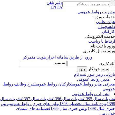
دفتر تلفن
EN
FA
یریت روابط عمومی
مات ویژه:
ات علمی
نشجویان
رکنان
مت الکترونیکی
تباط با ریاست
ود یا ثبت نام
ود به پنل کاربری
ورود از طريق سامانه احراز هويت متمركز
ورود خودکار
زیابی رمز عبور
ثبت نام
مدیر روابط عمومی
رفی مدیر روابط عمومی
کارکنان روابط عمومی
شرح وظایف روابط
ومی
نشریات روابط عمومی
ریات سال 1395
نشریات سال 1396
نشریات سال 1397
نشریات سال
13
ویژه نامه سال تحصیلی 1398
بولتن های خبری روابط عمومی
بولتن
ری سال 1398
بولتن خبری سال 1399
فصلنامه های سیمای
ارزمی