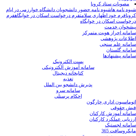
مصوبات ستاد کرونا
وه نامه ها
شیوه نامه حضور دانشجویان دانشگاه خوارزمی در ایام
ونا
فرم خود اظهاری سلامت
فرم درخواست اسکان در خوابگاه
فرم
خواست اسکان در خوابگاه
شخوان خدمت
مانه احراز هویت متمرکز
لاعات پژوهشی
مانه علم سنجی
مانه گلستان
مانه پیشنهادها
پست الکترونیک
سامانه آموزش الکترونیکی
کتابخانه دیجیتال
تغذیه
پذیرش دانشجو بین الملل
سامانه سرو
احکام پرسنلی
وماسیون اداری چارگون
ش حقوقی
مانه آموزش کارکنان
زیابی عملکرد کارکنان
مانه لجستیک
یکروسافت 365