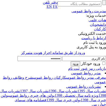
دفتر تلفن
EN
FA
یریت روابط عمومی
مات ویژه:
ات علمی
نشجویان
رکنان
مت الکترونیکی
تباط با ریاست
ود یا ثبت نام
ود به پنل کاربری
ورود از طريق سامانه احراز هويت متمركز
ورود خودکار
زیابی رمز عبور
ثبت نام
مدیر روابط عمومی
رفی مدیر روابط عمومی
کارکنان روابط عمومی
شرح وظایف روابط
ومی
نشریات روابط عمومی
ریات سال 1395
نشریات سال 1396
نشریات سال 1397
نشریات سال
13
ویژه نامه سال تحصیلی 1398
بولتن های خبری روابط عمومی
بولتن
ری سال 1398
بولتن خبری سال 1399
فصلنامه های سیمای
ارزمی