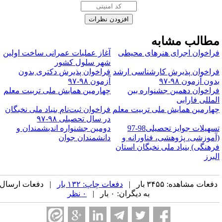
طالب مشابه
راخوان اجرای هنرهای محیطی
آغاز عملیات عمرانی ساخت اولین
شهر سلول کشور
راخوان پذیرش کارشناسی ارشد
فراخوان پذیرش دکتری بدون
دون آزمون ۹۸-۹۷
آزمون ۹۸-۹۷
راخوان دهمین جشنواره بین
چهارمین همایش ملی تربیت معلم
لمللی فارابی
هارمین همایش ملی تربیت معلم
فراخوان ثبت‌نام بنیاد ملی نخبگان
در سال تحصیلی ۹۸-۹۷
تسهیلات جوایز تحصیلی98-97
دومین جشنواره اندیشمندان و
آموزشی، پژوهشی، فناورانه و
دانشمندان جوان
رهنگی) بنیاد ملی نخبگان استان
لبرز
فعات مشاهده: ۳۴۵۵ بار |
دفعات چاپ: ۱۳۲ بار
| دفعات ارسال
به دیگران: ۰ بار |
۰ نظر