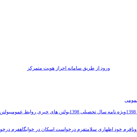
ورود از طريق سامانه احراز هويت متمركز
مومی
ویژه نامه سال تحصیلی 1398
بولتن های خبری روابط عمومی
بولتن 
نا
فرم خود اظهاری سلامت
فرم درخواست اسکان در خوابگاه
فرم درخوا