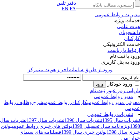
دفتر تلفن
EN
FA
یریت روابط عمومی
مات ویژه:
ات علمی
نشجویان
رکنان
مت الکترونیکی
تباط با ریاست
ود یا ثبت نام
ود به پنل کاربری
ورود از طريق سامانه احراز هويت متمركز
ورود خودکار
زیابی رمز عبور
ثبت نام
مدیر روابط عمومی
رفی مدیر روابط عمومی
کارکنان روابط عمومی
شرح وظایف روابط
ومی
نشریات روابط عمومی
ریات سال 1395
نشریات سال 1396
نشریات سال 1397
نشریات سال
13
ویژه نامه سال تحصیلی 1398
بولتن های خبری روابط عمومی
بولتن
ری سال 1398
بولتن خبری سال 1399
فصلنامه های سیمای
ارزمی