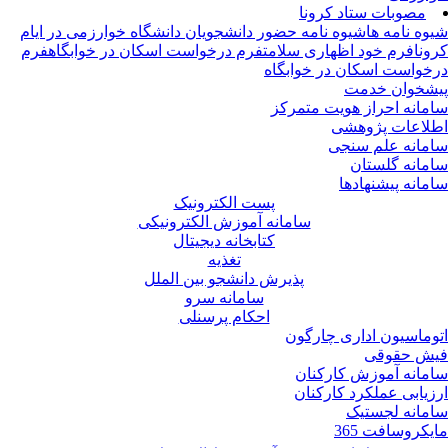
مصوبات ستاد کرونا
وه نامه ها
شیوه نامه حضور دانشجویان دانشگاه خوارزمی در ایام
ونا
فرم خود اظهاری سلامت
فرم درخواست اسکان در خوابگاه
فرم
خواست اسکان در خوابگاه
شخوان خدمت
مانه احراز هویت متمرکز
لاعات پژوهشی
مانه علم سنجی
مانه گلستان
مانه پیشنهادها
پست الکترونیک
سامانه آموزش الکترونیکی
کتابخانه دیجیتال
تغذیه
پذیرش دانشجو بین الملل
سامانه سرو
احکام پرسنلی
وماسیون اداری چارگون
ش حقوقی
مانه آموزش کارکنان
زیابی عملکرد کارکنان
مانه لجستیک
یکروسافت 365