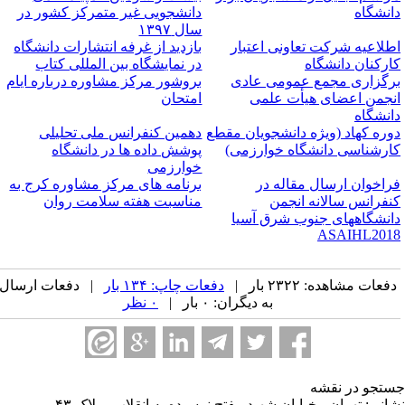
انشگاه
دانشجویی غیر متمرکز کشور در
سال ۱۳۹۷
طلاعیه شرکت تعاونی اعتبار
بازدید از غرفه انتشارات دانشگاه
ارکنان دانشگاه
در نمایشگاه بین­ المللی کتاب
رگزاری مجمع عمومی عادی
بروشور مرکز مشاوره درباره ایام
نجمن اعضای هیأت علمی
امتحان
انشگاه
وره کهاد (ویژه دانشجویان مقطع
دهمین کنفرانس ملی تحلیلی
ارشناسی دانشگاه خوارزمی)
پوشش داده ها در دانشگاه
خوارزمی
راخوان ارسال مقاله در
برنامه های مرکز مشاوره کرج به
نفرانس سالانه انجمن
مناسبت هفته سلامت روان
انشگاههای جنوب شرق آسیا
ASAIHL201
فعات مشاهده: ۲۳۲۲ بار |
دفعات چاپ: ۱۳۴ بار
| دفعات ارسال
به دیگران: ۰ بار |
۰ نظر
تجو در نقشه
انی: تهران - خیابان شهید مفتح نرسیده به انقلاب - پلاک ۴۳