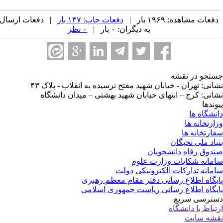
فعات مشاهده: ۱۹۶۹ بار |
دفعات چاپ: ۱۳۷ بار
| دفعات ارسال
به دیگران: ۰ بار |
۰ نظر
تجو در نقشه
انی: تهران - خیابان شهید مفتح نرسیده به انقلاب - پلاک ۴۳
انی: کرج – انتهای خیابان شهید بهشتی – میدان دانشگاه
وندها
نشگاه ها
ارتخانه ها
ارتخانه ها
یاد ملی نخبگان
دوق رفاه دانشجویان
مانه شکایات وزارت علوم
مانه تدارکات الکترونیکی دولت
یگاه اطلاع رسانی دفتر مقام معظم رهبری
یگاه اطلاع رسانی ریاست جمهوری اسلامی
ترسی سریع
تباط با دانشگاه
شه سایت