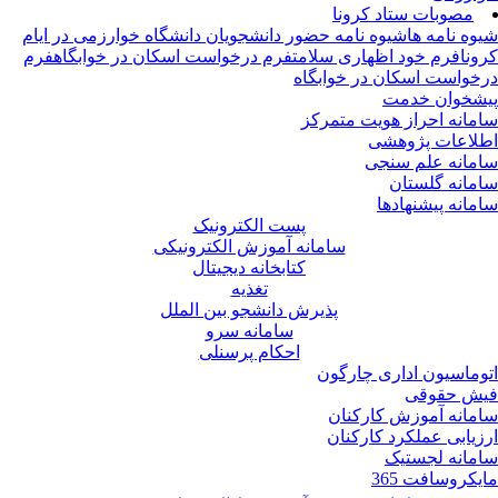
مصوبات ستاد کرونا
وه نامه ها
شیوه نامه حضور دانشجویان دانشگاه خوارزمی در ایام
ونا
فرم خود اظهاری سلامت
فرم درخواست اسکان در خوابگاه
فرم
خواست اسکان در خوابگاه
شخوان خدمت
مانه احراز هویت متمرکز
لاعات پژوهشی
مانه علم سنجی
مانه گلستان
مانه پیشنهادها
پست الکترونیک
سامانه آموزش الکترونیکی
کتابخانه دیجیتال
تغذیه
پذیرش دانشجو بین الملل
سامانه سرو
احکام پرسنلی
وماسیون اداری چارگون
ش حقوقی
مانه آموزش کارکنان
زیابی عملکرد کارکنان
مانه لجستیک
یکروسافت 365