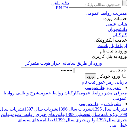
دفتر تلفن
EN
FA
یریت روابط عمومی
مات ویژه:
ات علمی
نشجویان
رکنان
مت الکترونیکی
تباط با ریاست
ود یا ثبت نام
ود به پنل کاربری
ورود از طريق سامانه احراز هويت متمركز
ورود خودکار
زیابی رمز عبور
ثبت نام
مدیر روابط عمومی
رفی مدیر روابط عمومی
کارکنان روابط عمومی
شرح وظایف روابط
ومی
نشریات روابط عمومی
ریات سال 1395
نشریات سال 1396
نشریات سال 1397
نشریات سال
13
ویژه نامه سال تحصیلی 1398
بولتن های خبری روابط عمومی
بولتن
ری سال 1398
بولتن خبری سال 1399
فصلنامه های سیمای
ارزمی