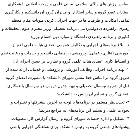
ساس ارزش های والای اسلامی، مبانی علمی و روحیه انقلابی با همکاری
ستادان عضو گروه و سایر استادان و مدیران گروه آن دانشکده و بکارگیری
مامی امکانات و ظرفیت ها در جهت اجرایی کردن منویات مقام معظم
هبری، راهبردهای دولتمردمی، برنامه تفصیلی وزیر محترم علوم، تحقیقات و
ناوری و برنامه راهبردی دانشگاه و موارد ذیل اهتمام ورزید:
۱- ابلاغ برنامه‌های اجرایی و تکالیف عمومی اعضای هیات علمی اعم از
موزشی (نظری- عملی)، پژوهشی، راهنمایی دانشجو و خدمات و رعایت نظم
 انضباط کاری اعضای هیات علمی گروه و نظارت بر حسن اجرای آن؛
۲- تهیه برنامه اجرایی وظایف آموزشی و پژوهشی و خدماتی ارائه شده از
ریق گروه بر اساس خط مشی شورای دانشکده با مشورت اعضای گروه
بل از شروع نیمسال تحصیلی و تهیه جدول دروس هر نیم سال با همکاری
عضای گروه و تسلیم آن رئیس به دانشکده؛
۳- تجدیدنظر مستمر در برنامه‌ها با توجه به آخرین پیشرفتها و تغییرات و
حولات علمی و تسلیم این برنامه‌های به مراجع ذیربط؛
۴- تشکیل و اداره جلسات شورای گروه و ارسال گزارش کار، مصوبات،
یشنهادهای جمعی گروه به رئیس دانشکده برای هماهنگی اجرایی یا طی