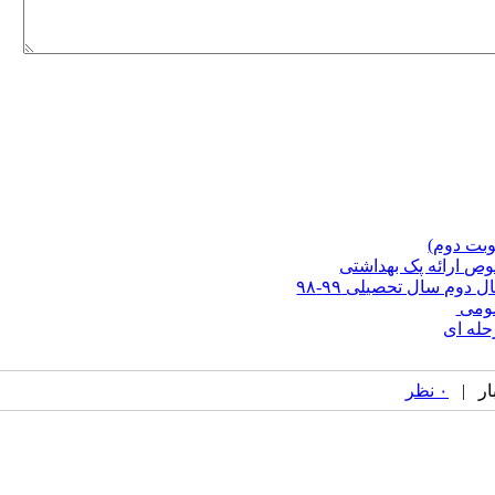
وبت دوم)
ص ارائه پک بهداشتی
وم سال تحصیلی ۹۹-۹۸
مومی
حله ای
۰ نظر