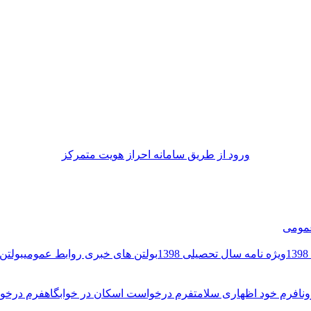
ورود از طريق سامانه احراز هويت متمركز
مومی
ویژه نامه سال تحصیلی 1398
بولتن های خبری روابط عمومی
بولتن 
نا
فرم خود اظهاری سلامت
فرم درخواست اسکان در خوابگاه
فرم درخوا