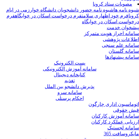
مصوبات ستاد کرونا
وه نامه ها
شیوه نامه حضور دانشجویان دانشگاه خوارزمی در ایام
ونا
فرم خود اظهاری سلامت
فرم درخواست اسکان در خوابگاه
فرم
خواست اسکان در خوابگاه
شخوان خدمت
مانه احراز هویت متمرکز
لاعات پژوهشی
مانه علم سنجی
مانه گلستان
مانه پیشنهادها
پست الکترونیک
سامانه آموزش الکترونیکی
کتابخانه دیجیتال
تغذیه
پذیرش دانشجو بین الملل
سامانه سرو
احکام پرسنلی
وماسیون اداری چارگون
ش حقوقی
مانه آموزش کارکنان
زیابی عملکرد کارکنان
مانه لجستیک
یکروسافت 365