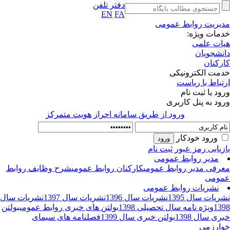
دفتر تلفن
EN
FA
یریت روابط عمومی
مات ویژه:
ات علمی
نشجویان
رکنان
مت الکترونیکی
تباط با ریاست
ود یا ثبت نام
ود به پنل کاربری
ورود از طريق سامانه احراز هويت متمركز
ورود خودکار
زیابی رمز عبور
ثبت نام
مدیر روابط عمومی
رفی مدیر روابط عمومی
کارکنان روابط عمومی
شرح وظایف روابط
ومی
نشریات روابط عمومی
ریات سال 1395
نشریات سال 1396
نشریات سال 1397
نشریات سال
13
ویژه نامه سال تحصیلی 1398
بولتن های خبری روابط عمومی
بولتن
ری سال 1398
بولتن خبری سال 1399
فصلنامه های سیمای
ارزمی