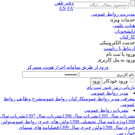
دفتر تلفن
EN
FA
یریت روابط عمومی
مات ویژه:
ات علمی
نشجویان
رکنان
مت الکترونیکی
تباط با ریاست
ود یا ثبت نام
ود به پنل کاربری
ورود از طريق سامانه احراز هويت متمركز
ورود خودکار
زیابی رمز عبور
ثبت نام
مدیر روابط عمومی
رفی مدیر روابط عمومی
کارکنان روابط عمومی
شرح وظایف روابط
ومی
نشریات روابط عمومی
ریات سال 1395
نشریات سال 1396
نشریات سال 1397
نشریات سال
13
ویژه نامه سال تحصیلی 1398
بولتن های خبری روابط عمومی
بولتن
ری سال 1398
بولتن خبری سال 1399
فصلنامه های سیمای
ارزمی