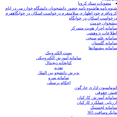
مصوبات ستاد کرونا
وه نامه ها
شیوه نامه حضور دانشجویان دانشگاه خوارزمی در ایام
ونا
فرم خود اظهاری سلامت
فرم درخواست اسکان در خوابگاه
فرم
خواست اسکان در خوابگاه
شخوان خدمت
مانه احراز هویت متمرکز
لاعات پژوهشی
مانه علم سنجی
مانه گلستان
مانه پیشنهادها
پست الکترونیک
سامانه آموزش الکترونیکی
کتابخانه دیجیتال
تغذیه
پذیرش دانشجو بین الملل
سامانه سرو
احکام پرسنلی
وماسیون اداری چارگون
ش حقوقی
مانه آموزش کارکنان
زیابی عملکرد کارکنان
مانه لجستیک
یکروسافت 365