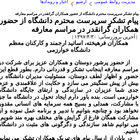
مدیریت روابط عمومی
آرشیو
اخبار و رویدادها
یام تشکر سرپرست محترم دانشگاه از حضور همکاران گرانقدر در مراسم معارفه
یام تشکر سرپرست محترم دانشگاه از حضور
مکاران گرانقدر در مراسم معارفه
آخرین بروزرسانی: ۱۳۹۷/۴/۳۰ |
همکاران فرهیخته، اساتید ارجمند و کارکنان معظم
دانشگاه خوارزمی
از حضور پرشور دوستان و همکاران عزیز برای شرکت در
راسم معارفه اینجانب تشکر و قدردانی دارم. بطور قطع این
ضور و اظهار لطف دوستان، مسئولیت مدیران دانشگاه را
یش از پیش سنگین­تر می­ سازد و حکایت از علاقمندی و عزم
دی شما عزیزان در سازندگی و ارتقای جایگاه دانشگاه
وارزمی است. بنده باور دارم ایجاد تحول در دانشگاه ما جز
ا مشارکت، همدلی و بسیج همه سرمایه ­های انسانی مقدور
خواهد بود و چنانچه بتوانیم با تدبیر و برنامه عمل نموده و از
شارکت همگان فارغ از گرایش­ های مختلف بهره ­مند شویم،
ی­ توانیم شاهد سازندگی و دگرگونی­ های مثبت در دانشگاه
اشیم.
ر پایان از ارسال پیام­ های تبریک­ همکاران تشکر می نمایم