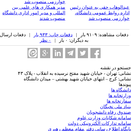
خوارزمی منصوب شد
بدالوهاب حقی به عنوان رئیس
مدیر همکاری های علمی بین
داره روابط عمومی دانشگاه،
المللی و مدیر امور اداری دانشگاه
وارزمی منصوب شد
منصوب شدند
فعات مشاهده: ۹۱۰۹ بار |
دفعات چاپ: ۹۳۳ بار
| دفعات ارسال
به دیگران: ۰ بار |
۰ نظر
تجو در نقشه
انی: تهران - خیابان شهید مفتح نرسیده به انقلاب - پلاک ۴۳
انی: کرج – انتهای خیابان شهید بهشتی – میدان دانشگاه
وندها
نشگاه ها
ارتخانه ها
ارتخانه ها
یاد ملی نخبگان
دوق رفاه دانشجویان
مانه شکایات وزارت علوم
مانه تدارکات الکترونیکی دولت
یگاه اطلاع رسانی دفتر مقام معظم رهبری