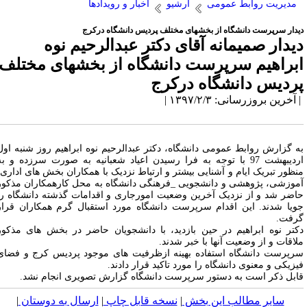
مدیریت روابط عمومی
آرشیو
اخبار و رویدادها
یدار سرپرست دانشگاه از بخشهای مختلف پردیس دانشگاه درکرج
یدار صمیمانه آقای دکتر عبدالرحیم نوه
براهیم سرپرست دانشگاه از بخشهای مختلف
ردیس دانشگاه درکرج
آخرین بروزرسانی: ۱۳۹۷/۲/۳ |
ه گزارش روابط عمومی دانشگاه، دکتر عبدالرحیم نوه ابراهیم روز شنبه اول
اردیبهشت 97 با توجه به فرا رسیدن اعیاد شعبانیه به صورت سرزده و به
نظور تبریک ایام و آشنایی بیشتر و ارتباط نزدیک با همکاران بخش های اداری،
موزشی، پژوهشی و دانشجویی _فرهنگی دانشگاه به محل کارهمکاران مذکور
اضر شد و از نزدیک آخرین وضعیت امورجاری و اقدامات گذشته دانشگاه را
ویا شدند. این اقدام سرپرست دانشگاه مورد استقبال گرم همکاران قرار
رفت.
کتر نوه ابراهیم در حین بازدید، با دانشجویان حاضر در بخش های مذکور
لاقات و از وضعیت آنها با خبر شدند.
رپرست دانشگاه استفاده بهینه ازظرفیت های موجود پردیس کرج و فضای
یزیکی و معنوی دانشگاه را مورد تاکید قرار دادند.
ابل ذکر است به دستور سرپرست دانشگاه گزارش تصویری انجام نشد.
سایر مطالب این بخش
|
نسخه قابل چاپ
|
ارسال به دوستان
|