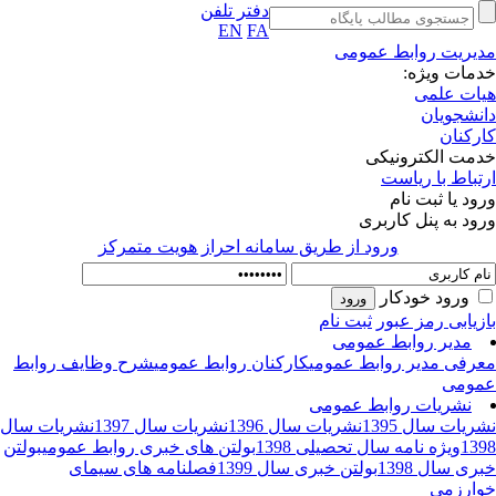
دفتر تلفن
EN
FA
یریت روابط عمومی
مات ویژه:
ات علمی
نشجویان
رکنان
مت الکترونیکی
تباط با ریاست
ود یا ثبت نام
ود به پنل کاربری
ورود از طريق سامانه احراز هويت متمركز
ورود خودکار
زیابی رمز عبور
ثبت نام
مدیر روابط عمومی
رفی مدیر روابط عمومی
کارکنان روابط عمومی
شرح وظایف روابط
ومی
نشریات روابط عمومی
ریات سال 1395
نشریات سال 1396
نشریات سال 1397
نشریات سال
13
ویژه نامه سال تحصیلی 1398
بولتن های خبری روابط عمومی
بولتن
ری سال 1398
بولتن خبری سال 1399
فصلنامه های سیمای
ارزمی