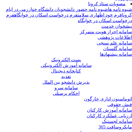
مصوبات ستاد کرونا
وه نامه ها
شیوه نامه حضور دانشجویان دانشگاه خوارزمی در ایام
ونا
فرم خود اظهاری سلامت
فرم درخواست اسکان در خوابگاه
فرم
خواست اسکان در خوابگاه
شخوان خدمت
مانه احراز هویت متمرکز
لاعات پژوهشی
مانه علم سنجی
مانه گلستان
مانه پیشنهادها
پست الکترونیک
سامانه آموزش الکترونیکی
کتابخانه دیجیتال
تغذیه
پذیرش دانشجو بین الملل
سامانه سرو
احکام پرسنلی
وماسیون اداری چارگون
ش حقوقی
مانه آموزش کارکنان
زیابی عملکرد کارکنان
مانه لجستیک
یکروسافت 365