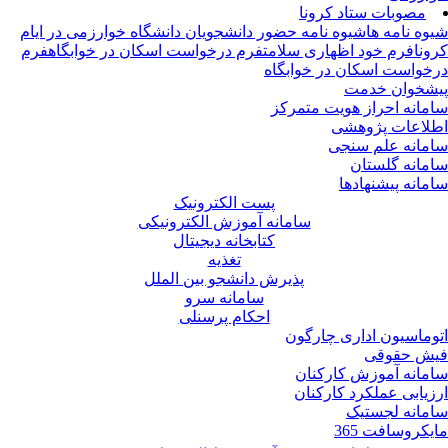
مصوبات ستاد کرونا
وه نامه ها
شیوه نامه حضور دانشجویان دانشگاه خوارزمی در ایام
ونا
فرم خود اظهاری سلامت
فرم درخواست اسکان در خوابگاه
فرم
خواست اسکان در خوابگاه
شخوان خدمت
مانه احراز هویت متمرکز
لاعات پژوهشی
مانه علم سنجی
مانه گلستان
مانه پیشنهادها
پست الکترونیک
سامانه آموزش الکترونیکی
کتابخانه دیجیتال
تغذیه
پذیرش دانشجو بین الملل
سامانه سرو
احکام پرسنلی
وماسیون اداری چارگون
ش حقوقی
مانه آموزش کارکنان
زیابی عملکرد کارکنان
مانه لجستیک
یکروسافت 365