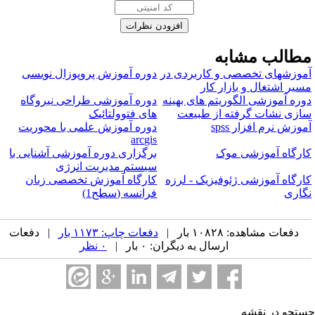
طالب مشابه
موزشهای تخصصی و کاربردی در
دوره آموزش پروپوزال نویسی
سیر اشتغال و بازار کار
وره آموزشی الگوریتم های بهینه
دوره آموزشی طراحی نیروگاه
ازی نشات گرفته از طبیعت
های فتوولتائیک
موزش نرم افزار spss
دوره آموزش علمی با محوریت
arcgis
ارگاه آموزشی موک
برگزاری دوره آموزشی آشنایی با
سیستم مدیریت انرژی
ارگاه آموزشی ژئوفیزیک - لرزه
کارگاه آموزش تخصصی زبان
گاری
فرانسه (سطح1)
دفعات مشاهده: ۱۰۸۲۸ بار |
دفعات چاپ: ۱۱۷۳ بار
| دفعات
ارسال به دیگران: ۰ بار |
۰ نظر
تجو در نقشه