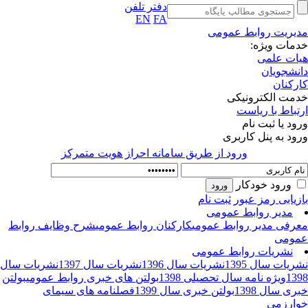
دفتر تلفن
EN
FA
یریت روابط عمومی
مات ویژه:
ات علمی
نشجویان
رکنان
مت الکترونیکی
تباط با ریاست
ود یا ثبت نام
ود به پنل کاربری
ورود از طريق سامانه احراز هويت متمركز
ورود خودکار
زیابی رمز عبور
ثبت نام
مدیر روابط عمومی
رفی مدیر روابط عمومی
کارکنان روابط عمومی
شرح وظایف روابط
ومی
نشریات روابط عمومی
ریات سال 1395
نشریات سال 1396
نشریات سال 1397
نشریات سال
13
ویژه نامه سال تحصیلی 1398
بولتن های خبری روابط عمومی
بولتن
ری سال 1398
بولتن خبری سال 1399
فصلنامه های سیمای
ارزمی